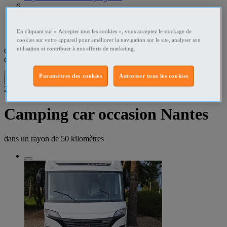
Loire-Atlantique Camping cars
En cliquant sur « Accepter tous les cookies », vous acceptez le stockage de
Nantes Camping cars
cookies sur votre appareil pour améliorer la navigation sur le site, analyser son
utilisation et contribuer à nos efforts de marketing.
Que recherchez-vous ?
Camping cars
•
Nantes
Paramètres des cookies
Autoriser tous les cookies
Filtres
2
résultats dans
Camping car occasion Nantes
dans un rayon de
50 kilomètres