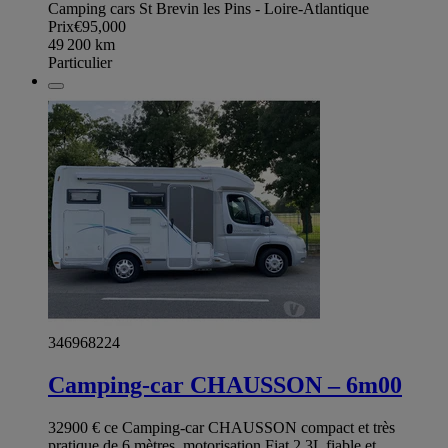
Camping cars St Brevin les Pins - Loire-Atlantique
Prix
€95,000
49 200
km
Particulier
346968224
Camping-car CHAUSSON – 6m00
32900 € ce Camping-car CHAUSSON compact et très
pratique de 6 mètres, motorisation Fiat 2.3L fiable et