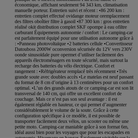
économique, affichant seulement 94 343 km, climatisation
manuelle porteur. Entretien suivi et récent : •86 200 km :
entretien complet effectué ovidange moteur oremplacement
des filtres oboîtier filtre à gasoil •87 300 km : gros entretien
réalisé okit distribution complet SKF opompe à eau ofiltre
carburant Équipements autonomie / confort : Le camping-car
est parfaitement équipé pour une utilisation autonome grâce à
: •Panneau photovoltaïque •2 batteries cellule •Convertisseur
Datouboss 2000W oconversion sécurisée du 12V vers 230V
oonde sinusoïdale pure opermet d’utiliser facilement des
appareils électroménagers en toute sécurité, mais surtout la
recharge des batteries du vélo électrique. Confort et
rangement : •Réfrigérateur remplacé très récemment •Très
grande soute avec doubles accès •Le matelas est neuf passant
du format de 8 cm d’origine à 13 centimètres pour un confort
optimal. •L’un des grands atouts de ce camping-car est son lit
transversal de 140 cm, qui offre un excellent confort de
couchage. Mais ce n’est pas son seul avantage : il est
également réglable en hauteur, ce qui permet d’augmenter
considérablement le volume de la soute. Grâce à cette
configuration spécifique à ce modèle, il est possible de
transporter facilement deux vélos, un scooter ou même une
petite moto. Camping-car maniable grâce à son format 6m,
idéal aussi bien pour les voyages que pour les escapades en
autonomie. Hivernage en hangar. Également visitable sur la