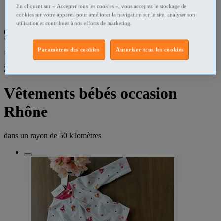
En cliquant sur « Accepter tous les cookies », vous acceptez le stockage de
Rhône Vêtements bébés
cookies sur votre appareil pour améliorer la navigation sur le site, analyser son
utilisation et contribuer à nos efforts de marketing.
Que recherchez-vous ?
Vêtements bébés
•
Rhône
Paramètres des cookies
Autoriser tous les cookies
Filtres
2
résultats dans
Vêtements bébés occasion
Rhône
dans un rayon de
50 kilomètres