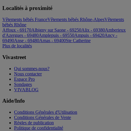
Localités à proximité
Vêtements bébés France
Vêtements bébés Rhône-Alpes
Vêtements
bébés Rhône
Affoux - 69170
Albigny sur Saone - 69250
Alix - 69380
Amberieux
d'Azergues - 69480
Amplepuis - 69550
Ampuis - 69420
Ancy -
69490
Anse - 69480
Arnas - 69400
Ste Catherine
Plus de localités
Vivastreet
Qui sommes-nous?
Nous contacter
Espace Pro
Sondages
VIVABLOG
Aide/Info
Conditions Générales d'Utilisation
Conditions Générales de Vente
Règles de publication
Politique de confidentialité