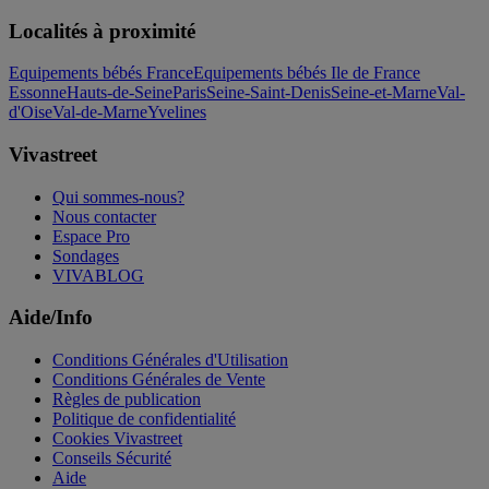
Localités à proximité
Equipements bébés France
Equipements bébés Ile de France
Essonne
Hauts-de-Seine
Paris
Seine-Saint-Denis
Seine-et-Marne
Val-
d'Oise
Val-de-Marne
Yvelines
Vivastreet
Qui sommes-nous?
Nous contacter
Espace Pro
Sondages
VIVABLOG
Aide/Info
Conditions Générales d'Utilisation
Conditions Générales de Vente
Règles de publication
Politique de confidentialité
Cookies Vivastreet
Conseils Sécurité
Aide