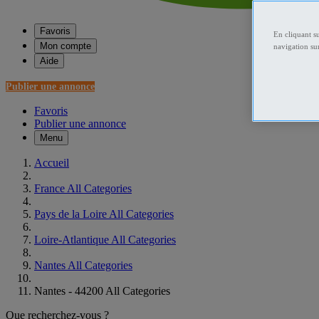
Favoris
En cliquant s
Mon compte
navigation sur
Aide
Publier une annonce
Favoris
Publier une annonce
Menu
Accueil
France All Categories
Pays de la Loire All Categories
Loire-Atlantique All Categories
Nantes All Categories
Nantes - 44200 All Categories
Que recherchez-vous ?