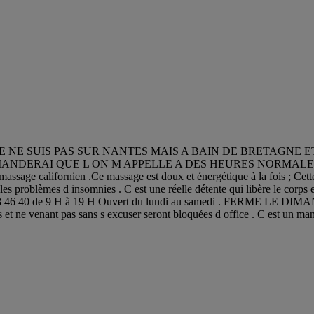
E NE SUIS PAS SUR NANTES MAIS A BAIN DE BRETAGNE 
NDERAI QUE L ON M APPELLE A DES HEURES NORMALES . 
le massage californien .Ce massage est doux et énergétique à la fois ; Ce
les problèmes d insomnies . C est une réelle détente qui libère le corps e
 18 46 40 de 9 H à 19 H Ouvert du lundi au samedi . FERME LE DIMANC
ous et ne venant pas sans s excuser seront bloquées d office . C est