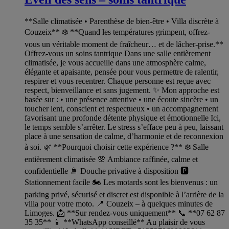
**Salle climatisée • Parenthèse de bien-être • Villa discrète à
Couzeix** ❄️ **Quand les températures grimpent, offrez-
vous un véritable moment de fraîcheur… et de lâcher-prise.**
Offrez-vous un soins tantrique Dans une salle entièrement
climatisée, je vous accueille dans une atmosphère calme,
élégante et apaisante, pensée pour vous permettre de ralentir,
respirer et vous recentrer. Chaque personne est reçue avec
respect, bienveillance et sans jugement. ✨ Mon approche est
basée sur : • une présence attentive • une écoute sincère • un
toucher lent, conscient et respectueux • un accompagnement
favorisant une profonde détente physique et émotionnelle Ici,
le temps semble s’arrêter. Le stress s’efface peu à peu, laissant
place à une sensation de calme, d’harmonie et de reconnexion
à soi. 🌿 **Pourquoi choisir cette expérience ?** ❄️ Salle
entièrement climatisée 🌸 Ambiance raffinée, calme et
confidentielle 🚿 Douche privative à disposition 🅿️
Stationnement facile 🏍️ Les motards sont les bienvenus : un
parking privé, sécurisé et discret est disponible à l’arrière de la
villa pour votre moto. 📍 Couzeix – à quelques minutes de
Limoges. 📩 **Sur rendez-vous uniquement** 📞 **07 62 87
35 35** 📱 **WhatsApp conseillé** Au plaisir de vous