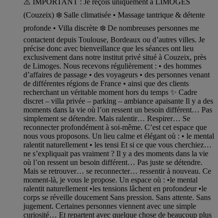
⚠️ IMPORTANT : Je reçois uniquement à LIMOGES
(Couzeix) ❄️ Salle climatisée • Massage tantrique & détente
profonde • Villa discrète ❄️ De nombreuses personnes me
contactent depuis Toulouse, Bordeaux ou d’autres villes. Je
précise donc avec bienveillance que les séances ont lieu
exclusivement dans notre institut privé situé à Couzeix, près
de Limoges. Nous recevons régulièrement : • des hommes
d’affaires de passage • des voyageurs • des personnes venant
de différentes régions de France • ainsi que des clients
recherchant un véritable moment hors du temps ✨ Cadre
discret – villa privée – parking – ambiance apaisante Il y a des
moments dans la vie où l’on ressent un besoin différent… Pas
simplement se détendre. Mais ralentir… Respirer… Se
reconnecter profondément à soi-même. C’est cet espace que
nous vous proposons. Un lieu calme et élégant où : • le mental
ralentit naturellement • les tensi Et si ce que vous cherchiez…
ne s’expliquait pas vraiment ? Il y a des moments dans la vie
où l’on ressent un besoin différent… Pas juste se détendre.
Mais se retrouver… se reconnecter… ressentir à nouveau. Ce
moment-là, je vous le propose. Un espace où : •le mental
ralentit naturellement •les tensions lâchent en profondeur •le
corps se réveille doucement Sans pression. Sans attente. Sans
jugement. Certaines personnes viennent avec une simple
curiosité… Et repartent avec quelque chose de beaucoup plus