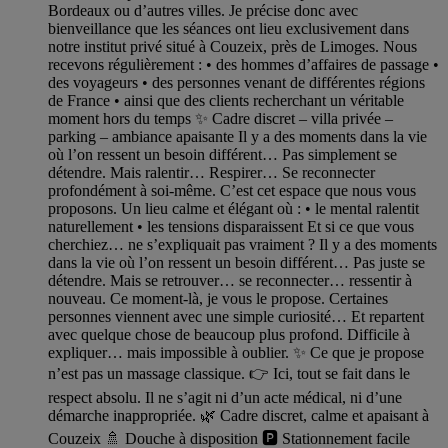
Bordeaux ou d’autres villes. Je précise donc avec
bienveillance que les séances ont lieu exclusivement dans
notre institut privé situé à Couzeix, près de Limoges. Nous
recevons régulièrement : • des hommes d’affaires de passage •
des voyageurs • des personnes venant de différentes régions
de France • ainsi que des clients recherchant un véritable
moment hors du temps ✨ Cadre discret – villa privée –
parking – ambiance apaisante Il y a des moments dans la vie
où l’on ressent un besoin différent… Pas simplement se
détendre. Mais ralentir… Respirer… Se reconnecter
profondément à soi-même. C’est cet espace que nous vous
proposons. Un lieu calme et élégant où : • le mental ralentit
naturellement • les tensions disparaissent Et si ce que vous
cherchiez… ne s’expliquait pas vraiment ? Il y a des moments
dans la vie où l’on ressent un besoin différent… Pas juste se
détendre. Mais se retrouver… se reconnecter… ressentir à
nouveau. Ce moment-là, je vous le propose. Certaines
personnes viennent avec une simple curiosité… Et repartent
avec quelque chose de beaucoup plus profond. Difficile à
expliquer… mais impossible à oublier. ✨ Ce que je propose
n’est pas un massage classique. 👉 Ici, tout se fait dans le
respect absolu. Il ne s’agit ni d’un acte médical, ni d’une
démarche inappropriée. 🌿 Cadre discret, calme et apaisant à
Couzeix 🚿 Douche à disposition 🅿️ Stationnement facile