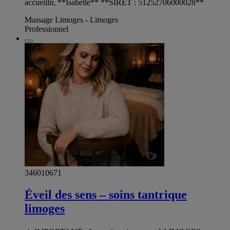
accueillir, **Isabelle** **SIRET : 51252706000028**
Massage Limoges - Limoges
Professionnel
346010671
Éveil des sens – soins tantrique
limoges