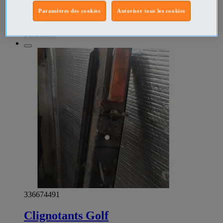
Paramètres des cookies
Autoriser tous les cookies
Spectacles Nexon - Haute-Vienne
Prix
€8
Particulier
336674491
Clignotants Golf