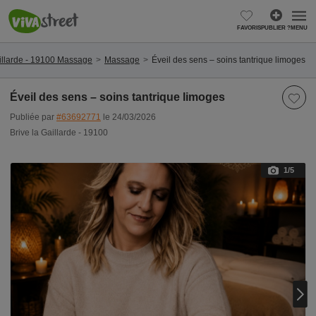
FAVORIS
PUBLIER ?
MENU
aillarde - 19100 Massage
Massage
Éveil des sens – soins tantrique limoges
Éveil des sens – soins tantrique limoges
Publiée par
#63692771
le 24/03/2026
Brive la Gaillarde - 19100
1
/5