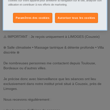
cookies sur votre appareil pour améliorer la navigation sur le site, analyser son
Brive la Gaillarde - 19100
utilisation et contribuer à nos efforts de marketing.
Type d'annonce
Professionnel Offre
Paramètres des cookies
Autoriser tous les cookies
Description
⚠️ IMPORTANT : Je reçois uniquement à LIMOGES (Couzeix)
❄️ Salle climatisée • Massage tantrique & détente profonde • Villa
discrète ❄️
De nombreuses personnes me contactent depuis Toulouse,
Bordeaux ou d’autres villes.
Je précise donc avec bienveillance que les séances ont lieu
exclusivement dans notre institut privé situé à Couzeix, près de
Limoges.
Nous recevons régulièrement :