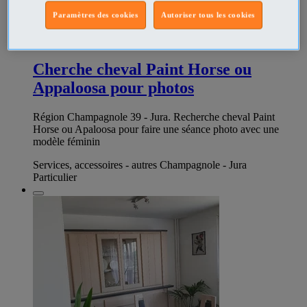
Paramètres des cookies
Autoriser tous les cookies
347617154
Cherche cheval Paint Horse ou
Appaloosa pour photos
Région Champagnole 39 - Jura. Recherche cheval Paint
Horse ou Apaloosa pour faire une séance photo avec une
modèle féminin
Services, accessoires - autres Champagnole - Jura
Particulier