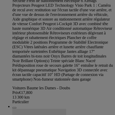
Sécurité Frein de stationnement électrique 6 Airbags
Projecteurs Peugeot LED Technology Visio Park 1 : Caméra
de recul avec restitution sur l'écran tactile d'une vue arrière, et
d'une vue de dessus de l'environnement arrière du véhicule,
Aide graphique et sonore au stationnement arrière régulateur
de vitesse Confort Peugeot i-Cockpit 3D avec combiné tête
haute numérique 3D Air conditionné automatique Rétroviseur
intérieur photosensible Rétroviseurs extérieurs dégivrant à
réglage et rabattement électriques Plancher de coffre
modulable 2 positions Programme de Stabilité Electronique
(ESC) Vitres latérales arrière et lunette arrière chauffante
temporisée surteintées Esthétique Jantes alliage 17''
diamantées bi-tons noir Onyx Barres de toit longitudinales
Noir Brillant Option(s) Teinte spéciale Blanc Nacré
Prédisposition roue de secours galette 16" entraîne le retrait du
kit dépannage pneumatique Navigation 3D connectée avec
écran tactile capacitif 10" HD (Partage de connexion via
smartphone) Non-fumeur stationnée dans garage
Voitures Baume les Dames - Doubs
Prix
€17,800
13 300
km
Particulier