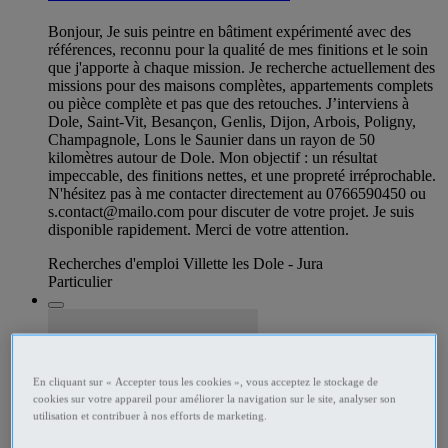
Bonjour, Je suis peintre en bâtiment expérimenté avec des
références, reconnu pour la qualité de mes finitions et le soin
que j'apporte à chaque mission. Je recherche actuellement des
missions pour des maisons complètes, appartements complets
ou pièce complète et pas que des retouches. J’interviens à
Dole, Saint-Vit, Besançon, Genlis, Dijon, Arbois, Poligny,
Champagnole, Lons le Saunier dans un rayon de 50
kilomètres autour de Dole. Mon objectif : un résultat
impeccable, des finitions nettes, et une propreté irréprochable.
N'hésitez pas à me contacter directement au 0766590450 ou
s.contact@mailo.com
pour discuter de votre projet. Je suis
disponible rapidement. Merci de votre attention.
Recherches d'emploi Villette les Dole - Jura
Particulier
En cliquant sur « Accepter tous les cookies », vous acceptez le stockage de
cookies sur votre appareil pour améliorer la navigation sur le site, analyser son
utilisation et contribuer à nos efforts de marketing.