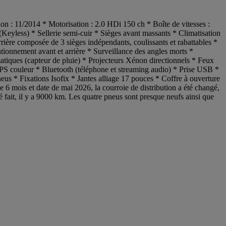
tion : 11/2014 * Motorisation : 2.0 HDi 150 ch * Boîte de vitesses :
Keyless) * Sellerie semi-cuir * Sièges avant massants * Climatisation
rière composée de 3 sièges indépendants, coulissants et rabattables *
ationnement avant et arrière * Surveillance des angles morts *
tiques (capteur de pluie) * Projecteurs Xénon directionnels * Feux
GPS couleur * Bluetooth (téléphone et streaming audio) * Prise USB *
us * Fixations Isofix * Jantes alliage 17 pouces * Coffre à ouverture
 de 6 mois et date de mai 2026, la courroie de distribution a été changé,
 fait, il y a 9000 km. Les quatre pneus sont presque neufs ainsi que