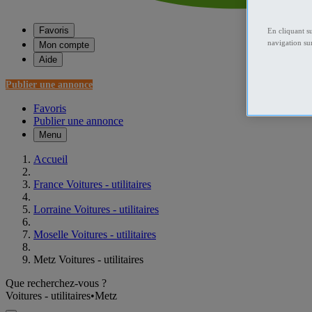
Favoris
En cliquant s
navigation sur
Mon compte
Aide
Publier une annonce
Favoris
Publier une annonce
Menu
Accueil
France Voitures - utilitaires
Lorraine Voitures - utilitaires
Moselle Voitures - utilitaires
Metz Voitures - utilitaires
Que recherchez-vous ?
Voitures - utilitaires
•
Metz