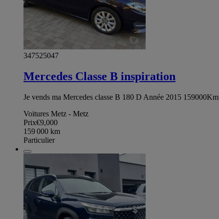
347525047
Mercedes Classe B inspiration
Je vends ma Mercedes classe B 180 D Année 2015 159000Km Ct
Voitures Metz - Metz
Prix
€9,000
159 000
km
Particulier