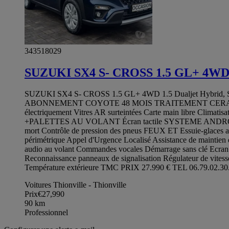
343518029
SUZUKI SX4 S- CROSS 1.5 GL+ 4W
SUZUKI SX4 S- CROSS 1.5 GL+ 4WD 1.5 Dualjet Hybri
ABONNEMENT COYOTE 48 MOIS TRAITEMENT CERAMIQUE Aide 
électriquement Vitres AR surteintées Carte main libre Climatisa
+PALETTES AU VOLANT Écran tactile SYSTEME ANDROIDE ESP A
mort Contrôle de pression des pneus FEUX ET Essuie-glaces au
périmétrique Appel d'Urgence Localisé Assistance de mainti
audio au volant Commandes vocales Démarrage sans clé Ecran mu
Reconnaissance panneaux de signalisation Régulateur de vitesse
Température extérieure TMC PRIX 27.990 € TEL 06.79.02.30
Voitures Thionville - Thionville
Prix
€27,990
90
km
Professionnel