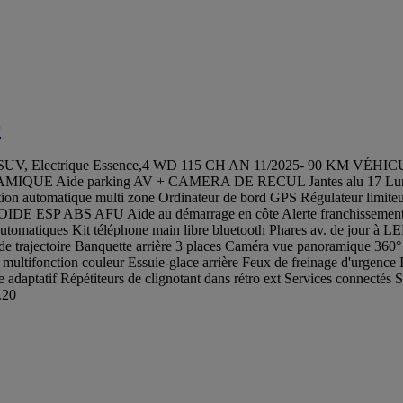
D
d, SUV, Electrique Essence,4 WD 115 CH AN 11/2025- 90 KM
parking AV + CAMERA DE RECUL Jantes alu 17 Lunette arrière
tion automatique multi zone Ordinateur de bord GPS Régulateur limiteur 
BS AFU Aide au démarrage en côte Alerte franchissement ligne Pr
tomatiques Kit téléphone main libre bluetooth Phares av. de jour à L
en de trajectoire Banquette arrière 3 places Caméra vue panoramiqu
ltifonction couleur Essuie-glace arrière Feux de freinage d'urgence 
 adaptatif Répétiteurs de clignotant dans rétro ext Services connectés
.20