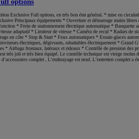
ull options
tion Exclusive Full options, en très bon état général. * mise en circula
lusive Principaux équipements * Ouverture et démarrage mains libres (
fonction * Frein de stationnement électrique automatique * Banquette ar
 vitesse adaptatif * Limiteur de vitesse * Caméra de recul * Radars de st
age en côte * Stop & Start * Feux automatiques * Essuie-glaces automa
oviseurs électriques, dégivrants, rabattables électriquement * Grand 
* Airbags frontaux, latéraux et rideaux * Contrôle de pression des pne
 est très joli et très bien équipé. Le contrôle technique est vierge moins
 d’accessoires complet , L’embrayage est neuf. L’entretien complet a été