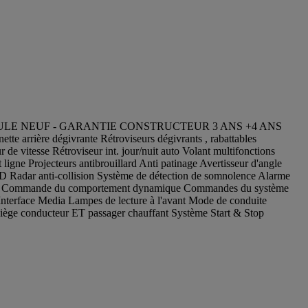
 VÉHICULE NEUF - GARANTIE CONSTRUCTEUR 3 ANS +4 ANS
 dégivrante Rétroviseurs dégivrants , rabattables
de vitesse Rétroviseur int. jour/nuit auto Volant multifonctions
ojecteurs antibrouillard Anti patinage Avertisseur d'angle
ED Radar anti-collision Système de détection de somnolence Alarme
e 360° Commande du comportement dynamique Commandes du système
Interface Media Lampes de lecture à l'avant Mode de conduite
 Siège conducteur ET passager chauffant Système Start & Stop