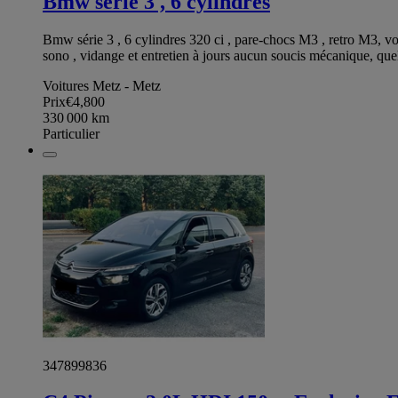
Bmw série 3 , 6 cylindres
Bmw série 3 , 6 cylindres 320 ci , pare-chocs M3 , retro M3, vo
sono , vidange et entretien à jours aucun soucis mécanique, que
Voitures Metz - Metz
Prix
€4,800
330 000
km
Particulier
347899836