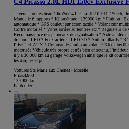
C4 Picasso 2.0L HDI 150cv Exclusive F
Je vends un très beau Citroën C4 Picasso II 2.0 HDi 150 ch, fini
Manuelle 6 rapports * Kilométrage : 139000 km * Finition : Exc
automatique * GPS couleur sur écran tactile * Volant cuir multi
Coffre motorisé * Vitres arrière surteintées etc * Régulateur de
Reconnaissance des panneaux de signalisation * Aide au démarr
de jour à LED * Feux arrière à LED 3D * Antibrouillards * Rétr
Prise Jack AUX * Commandes audio au volant * Kit mains libres 
motorisée Véhicule très propre et très bien entretenu, l’intérieur
il y a 30 000 km au garage Volkswagen ainsi que le kit courroie
les disques et pl
Voitures Ste Marie aux Chenes - Moselle
Prix
€8,900
139 000
km
Particulier