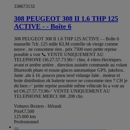
338673132
308 PEUGEOT 308 II 1.6 THP 125
ACTIVE - - Boîte 6
308 PEUGEOT 308 II 1.6 THP 125 ACTIVE - - Boîte 6
manuelle 7ch .125 mille KLM contrôle ok vierge comme
neuve . ne consomme rien . prix 7500 euro petite reprise
possible a voir 📞 VENTE UNIQUEMENT AU
TELEPHONE O6.27.57.73.96✅ clim. 4 vitres électriques.
avant et arrière arrière . direction assistée commande au volant
Bluetooth phare et essuie-glaces automatique GPS. jukebox.
Jante .alu à 16 .pouces pneu neuf vidange faite . moteur et
boite distribution ok batterie neuve ne consomme rien 7 CH je
dit bien ✅ petite reprise possible même véhicule hs a voir au
tel O6.27.57.73.96✅ VENTE UNIQUEMENT AU
TELEPHONE MERCI 308 .208 clio
Voitures Beziers - Hérault
Prix
€7,500
125 000
km
Professionnel