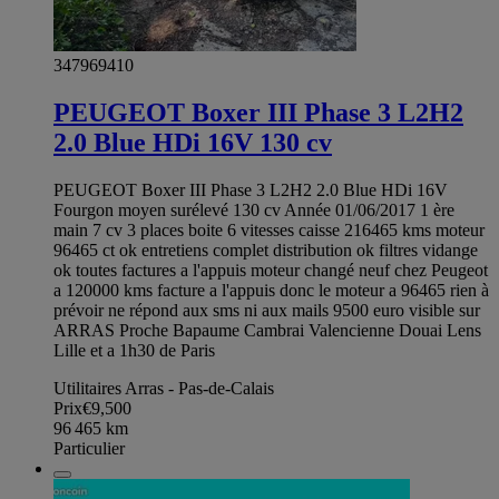
347969410
PEUGEOT Boxer III Phase 3 L2H2
2.0 Blue HDi 16V 130 cv
PEUGEOT Boxer III Phase 3 L2H2 2.0 Blue HDi 16V
Fourgon moyen surélevé 130 cv Année 01/06/2017 1 ère
main 7 cv 3 places boite 6 vitesses caisse 216465 kms moteur
96465 ct ok entretiens complet distribution ok filtres vidange
ok toutes factures a l'appuis moteur changé neuf chez Peugeot
a 120000 kms facture a l'appuis donc le moteur a 96465 rien à
prévoir ne répond aux sms ni aux mails 9500 euro visible sur
ARRAS Proche Bapaume Cambrai Valencienne Douai Lens
Lille et a 1h30 de Paris
Utilitaires Arras - Pas-de-Calais
Prix
€9,500
96 465
km
Particulier