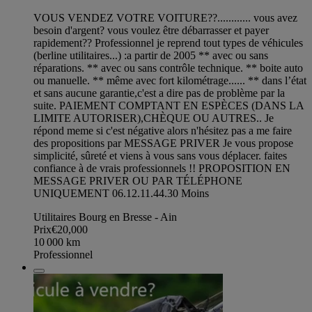
VOUS VENDEZ VOTRE VOITURE??............ vous avez
besoin d'argent? vous voulez être débarrasser et payer
rapidement?? Professionnel je reprend tout types de véhicules
(berline utilitaires...) :a partir de 2005 ** avec ou sans
réparations. ** avec ou sans contrôle technique. ** boite auto
ou manuelle. ** même avec fort kilométrage...... ** dans l’état
et sans aucune garantie,c'est a dire pas de problème par la
suite. PAIEMENT COMPTANT EN ESPÈCES (DANS LA
LIMITE AUTORISER),CHÈQUE OU AUTRES.. Je
répond meme si c'est négative alors n'hésitez pas a me faire
des propositions par MESSAGE PRIVER Je vous propose
simplicité, sûreté et viens à vous sans vous déplacer. faites
confiance à de vrais professionnels !! PROPOSITION EN
MESSAGE PRIVER OU PAR TÉLÉPHONE
UNIQUEMENT 06.12.11.44.30 Moins
Utilitaires Bourg en Bresse - Ain
Prix
€20,000
10 000
km
Professionnel