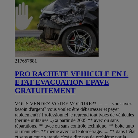
217657681
PRO RACHETE VEHICULE EN L
ETAT EVACUATION EPAVE
GRATUITEMENT
VOUS VENDEZ VOTRE VOITURE??............ vous avez
besoin d'argent? vous voulez être débarrasser et payer
rapidement?? Professionnel je reprend tout types de véhicules
(berline utilitaires...) :a partir de 2005 ** avec ou sans
réparations. ** avec ou sans contrôle technique. ** boite auto
ou manuelle. ** même avec fort kilométrage...... ** dans l’état
et sans aucune garantie,c'est a dire pas de problème par la