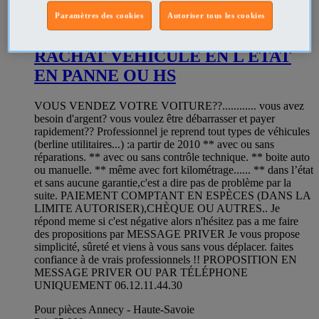
Paramètres des cookies
Autoriser tous les cookies
217656051
RACHAT VEHICULE EN L ETAT
EN PANNE OU HS
VOUS VENDEZ VOTRE VOITURE??............ vous avez
besoin d'argent? vous voulez être débarrasser et payer
rapidement?? Professionnel je reprend tout types de véhicules
(berline utilitaires...) :a partir de 2010 ** avec ou sans
réparations. ** avec ou sans contrôle technique. ** boite auto
ou manuelle. ** même avec fort kilométrage...... ** dans l’état
et sans aucune garantie,c'est a dire pas de problème par la
suite. PAIEMENT COMPTANT EN ESPÈCES (DANS LA
LIMITE AUTORISER),CHÈQUE OU AUTRES.. Je
répond meme si c'est négative alors n'hésitez pas a me faire
des propositions par MESSAGE PRIVER Je vous propose
simplicité, sûreté et viens à vous sans vous déplacer. faites
confiance à de vrais professionnels !! PROPOSITION EN
MESSAGE PRIVER OU PAR TÉLÉPHONE
UNIQUEMENT 06.12.11.44.30
Pour pièces Annecy - Haute-Savoie