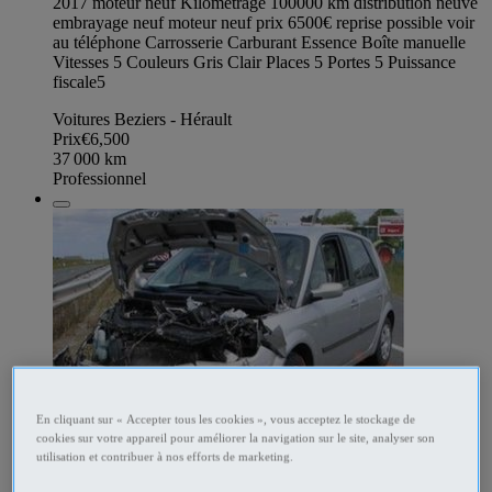
2017 moteur neuf Kilométrage 100000 km distribution neuve
embrayage neuf moteur neuf prix 6500€ reprise possible voir
au téléphone Carrosserie Carburant Essence Boîte manuelle
Vitesses 5 Couleurs Gris Clair Places 5 Portes 5 Puissance
fiscale5
Voitures Beziers - Hérault
Prix
€6,500
37 000
km
Professionnel
En cliquant sur « Accepter tous les cookies », vous acceptez le stockage de
cookies sur votre appareil pour améliorer la navigation sur le site, analyser son
utilisation et contribuer à nos efforts de marketing.