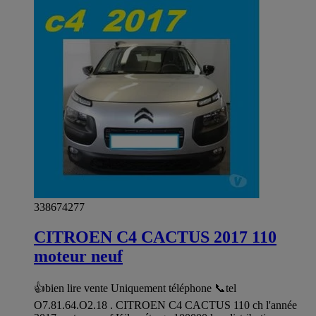
338674277
CITROEN C4 CACTUS 2017 110
moteur neuf
👍bien lire vente Uniquement téléphone 📞tel
O7.81.64.O2.18 . CITROEN C4 CACTUS 110 ch l'année