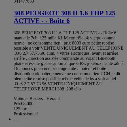
341477633
308 PEUGEOT 308 II 1.6 THP 125
ACTIVE - - Boîte 6
308 PEUGEOT 308 II 1.6 THP 125 ACTIVE - - Boîte 6
manuelle 7ch .125 mille KLM contrôle ok vierge comme
neuve . ne consomme rien . prix 8000 euro petite reprise
possible a voir VENTE UNIQUEMENT AU TELEPHONE
..O6.2.7.57.73.96 clim. 4 vitres électriques. avant et arrière
arrière . direction assistée commande au volant Bluetooth
phare et essuie-glaces automatique GPS. jukebox. Jante .alu à
16 .pouces pneu neuf vidange faite . moteur et boite
distribution ok batterie neuve ne consomme rien 7 CH je dit
bien petite reprise possible même véhicule hs a voir au tel
.O..6.2.7.57.73.96 VENTE UNIQUEMENT AU
TELEPHONE MERCI 308 .208 clio
Voitures Beziers - Hérault
Prix
€8,000
125
km
Professionnel