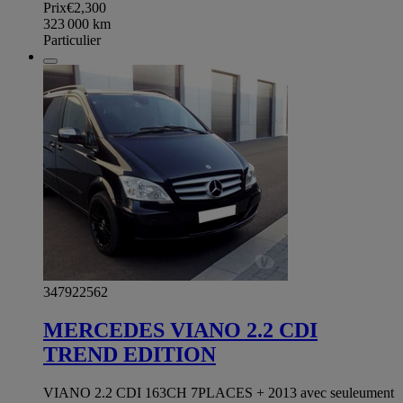
Prix
€2,300
323 000
km
Particulier
347922562
MERCEDES VIANO 2.2 CDI
TREND EDITION
VIANO 2.2 CDI 163CH 7PLACES + 2013 avec seuleument