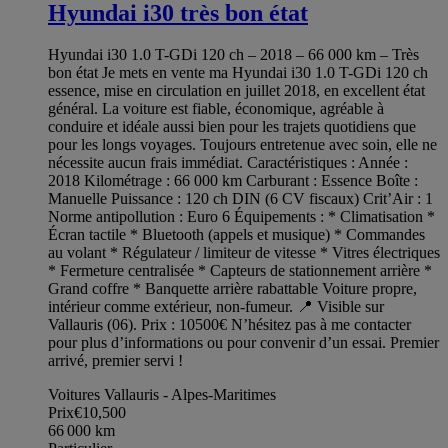
Hyundai i30 très bon état
Hyundai i30 1.0 T-GDi 120 ch – 2018 – 66 000 km – Très
bon état Je mets en vente ma Hyundai i30 1.0 T-GDi 120 ch
essence, mise en circulation en juillet 2018, en excellent état
général. La voiture est fiable, économique, agréable à
conduire et idéale aussi bien pour les trajets quotidiens que
pour les longs voyages. Toujours entretenue avec soin, elle ne
nécessite aucun frais immédiat. Caractéristiques : Année :
2018 Kilométrage : 66 000 km Carburant : Essence Boîte :
Manuelle Puissance : 120 ch DIN (6 CV fiscaux) Crit’Air : 1
Norme antipollution : Euro 6 Équipements : * Climatisation *
Écran tactile * Bluetooth (appels et musique) * Commandes
au volant * Régulateur / limiteur de vitesse * Vitres électriques
* Fermeture centralisée * Capteurs de stationnement arrière *
Grand coffre * Banquette arrière rabattable Voiture propre,
intérieur comme extérieur, non-fumeur. 📍 Visible sur
Vallauris (06). Prix : 10500€ N’hésitez pas à me contacter
pour plus d’informations ou pour convenir d’un essai. Premier
arrivé, premier servi !
Voitures Vallauris - Alpes-Maritimes
Prix
€10,500
66 000
km