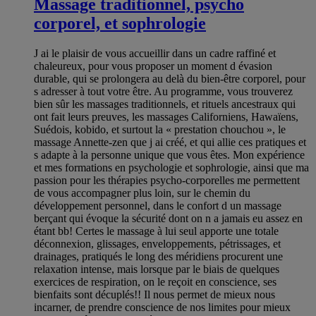
Massage traditionnel, psycho
corporel, et sophrologie
J ai le plaisir de vous accueillir dans un cadre raffiné et
chaleureux, pour vous proposer un moment d évasion
durable, qui se prolongera au delà du bien-être corporel, pour
s adresser à tout votre être. Au programme, vous trouverez
bien sûr les massages traditionnels, et rituels ancestraux qui
ont fait leurs preuves, les massages Californiens, Hawaïens,
Suédois, kobido, et surtout la « prestation chouchou », le
massage Annette-zen que j ai créé, et qui allie ces pratiques et
s adapte à la personne unique que vous êtes. Mon expérience
et mes formations en psychologie et sophrologie, ainsi que ma
passion pour les thérapies psycho-corporelles me permettent
de vous accompagner plus loin, sur le chemin du
développement personnel, dans le confort d un massage
berçant qui évoque la sécurité dont on n a jamais eu assez en
étant bb! Certes le massage à lui seul apporte une totale
déconnexion, glissages, enveloppements, pétrissages, et
drainages, pratiqués le long des méridiens procurent une
relaxation intense, mais lorsque par le biais de quelques
exercices de respiration, on le reçoit en conscience, ses
bienfaits sont décuplés!! Il nous permet de mieux nous
incarner, de prendre conscience de nos limites pour mieux