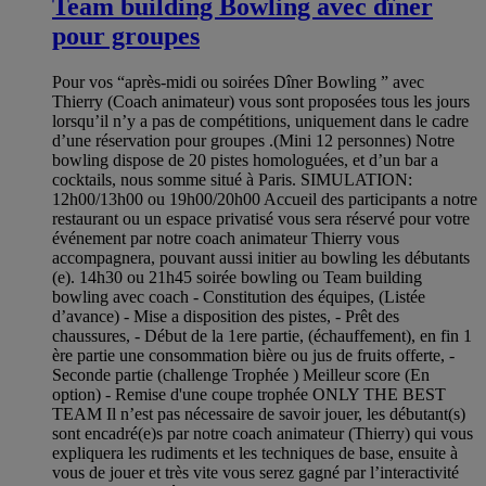
Team building Bowling avec dîner
pour groupes
Pour vos “après-midi ou soirées Dîner Bowling ” avec
Thierry (Coach animateur) vous sont proposées tous les jours
lorsqu’il n’y a pas de compétitions, uniquement dans le cadre
d’une réservation pour groupes .(Mini 12 personnes) Notre
bowling dispose de 20 pistes homologuées, et d’un bar a
cocktails, nous somme situé à Paris. SIMULATION:
12h00/13h00 ou 19h00/20h00 Accueil des participants a notre
restaurant ou un espace privatisé vous sera réservé pour votre
événement par notre coach animateur Thierry vous
accompagnera, pouvant aussi initier au bowling les débutants
(e). 14h30 ou 21h45 soirée bowling ou Team building
bowling avec coach - Constitution des équipes, (Listée
d’avance) - Mise a disposition des pistes, - Prêt des
chaussures, - Début de la 1ere partie, (échauffement), en fin 1
ère partie une consommation bière ou jus de fruits offerte, -
Seconde partie (challenge Trophée ) Meilleur score (En
option) - Remise d'une coupe trophée ONLY THE BEST
TEAM Il n’est pas nécessaire de savoir jouer, les débutant(s)
sont encadré(e)s par notre coach animateur (Thierry) qui vous
expliquera les rudiments et les techniques de base, ensuite à
vous de jouer et très vite vous serez gagné par l’interactivité