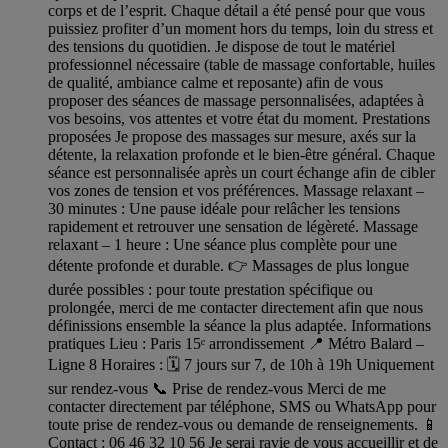
corps et de l’esprit. Chaque détail a été pensé pour que vous
puissiez profiter d’un moment hors du temps, loin du stress et
des tensions du quotidien. Je dispose de tout le matériel
professionnel nécessaire (table de massage confortable, huiles
de qualité, ambiance calme et reposante) afin de vous
proposer des séances de massage personnalisées, adaptées à
vos besoins, vos attentes et votre état du moment. Prestations
proposées Je propose des massages sur mesure, axés sur la
détente, la relaxation profonde et le bien‑être général. Chaque
séance est personnalisée après un court échange afin de cibler
vos zones de tension et vos préférences. Massage relaxant –
30 minutes : Une pause idéale pour relâcher les tensions
rapidement et retrouver une sensation de légèreté. Massage
relaxant – 1 heure : Une séance plus complète pour une
détente profonde et durable. 👉 Massages de plus longue
durée possibles : pour toute prestation spécifique ou
prolongée, merci de me contacter directement afin que nous
définissions ensemble la séance la plus adaptée. Informations
pratiques Lieu : Paris 15ᵉ arrondissement 📍 Métro Balard –
Ligne 8 Horaires : 🗓️ 7 jours sur 7, de 10h à 19h Uniquement
sur rendez‑vous 📞 Prise de rendez‑vous Merci de me
contacter directement par téléphone, SMS ou WhatsApp pour
toute prise de rendez‑vous ou demande de renseignements. 📱
Contact : 06 46 32 10 56 Je serai ravie de vous accueillir et de