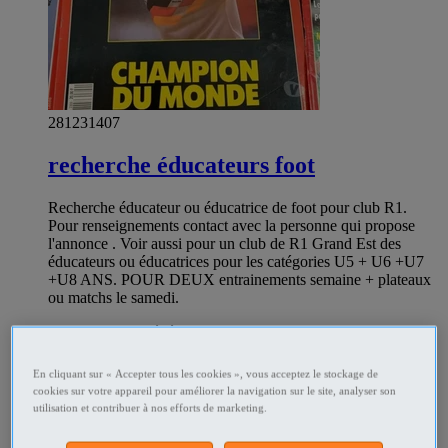
281231407
recherche éducateurs foot
Recherche éducateur ou éducatrice de foot pour club R1.
Pour renseignements contact avec la personne qui propose
l'annonce . Voir aussi pour un club de R1 Grand Est des
éducateurs ou éducatrices pour les catégories U5 + U6 +U7
+U8 ANS. POUR DEUX entrainements semaine + plateaux
ou matchs le samedi.
Associations - Bénévolat Epernay - Marne
Professionnel
En cliquant sur « Accepter tous les cookies », vous acceptez le stockage de
cookies sur votre appareil pour améliorer la navigation sur le site, analyser son
utilisation et contribuer à nos efforts de marketing.