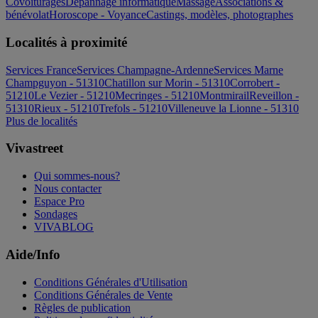
Covoiturages
Dépannage informatique
Massage
Associations &
bénévolat
Horoscope - Voyance
Castings, modèles, photographes
Localités à proximité
Services France
Services Champagne-Ardenne
Services Marne
Champguyon - 51310
Chatillon sur Morin - 51310
Corrobert -
51210
Le Vezier - 51210
Mecringes - 51210
Montmirail
Reveillon -
51310
Rieux - 51210
Trefols - 51210
Villeneuve la Lionne - 51310
Plus de localités
Vivastreet
Qui sommes-nous?
Nous contacter
Espace Pro
Sondages
VIVABLOG
Aide/Info
Conditions Générales d'Utilisation
Conditions Générales de Vente
Règles de publication