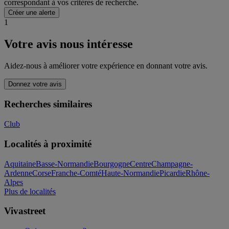
correspondant à vos critères de recherche.
Créer une alerte
1
Votre avis nous intéresse
Aidez-nous à améliorer votre expérience en donnant votre avis.
Donnez votre avis
Recherches similaires
Club
Localités à proximité
Aquitaine
Basse-Normandie
Bourgogne
Centre
Champagne-
Ardenne
Corse
Franche-Comté
Haute-Normandie
Picardie
Rhône-
Alpes
Plus de localités
Vivastreet