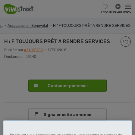
FAVORIS
PUBLIER ?
MENU
at
Associations - Bénévolat
H / F TOUJOURS PRÊT A RENDRE SERVICES
H / F TOUJOURS PRÊT A RENDRE SERVICES
Publiée par
#31180730
le 17/01/2016
Dunkerque - 59140
Contacter par email
Signaler cette annonce
Ville/Code postal
Nord-Pas-de-Calais
En cliquant sur « Accepter tous les cookies », vous acceptez le stockage de