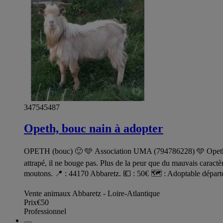
347545487
Opeth, bouc nain à adopter
OPETH (bouc) 🙂 🩵 Association UMA (794786228) 🩵 Opeth🐐🚹
attrapé, il ne bouge pas. Plus de la peur que du mauvais caractèr
moutons. 📍 : 44170 Abbaretz. 💶 : 50€ 🗺️ : Adoptable départe
Vente animaux Abbaretz - Loire-Atlantique
Prix
€50
Professionnel