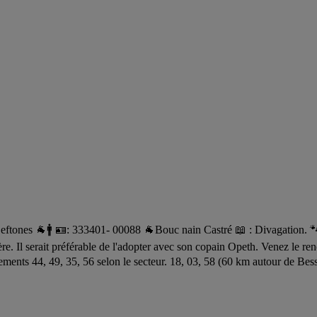
s 🐐🚹 🪪: 333401- 00088 🐐Bouc nain Castré 📖 : Divagation. 🐾 : 
re. Il serait préférable de l'adopter avec son copain Opeth. Venez le ren
ments 44, 49, 35, 56 selon le secteur. 18, 03, 58 (60 km autour de Bes