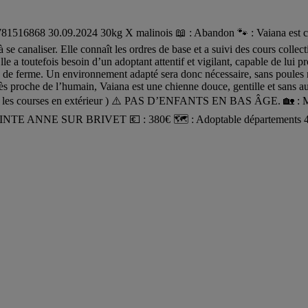
16868 30.09.2024 30kg X malinois 📖 : Abandon 🐾 : Vaiana est calme,
se canaliser. Elle connaît les ordres de base et a suivi des cours collect
lle a toutefois besoin d’un adoptant attentif et vigilant, capable de lui
x de ferme. Un environnement adapté sera donc nécessaire, sans poules 
s proche de l’humain, Vaiana est une chienne douce, gentille et sans auc
r ( les courses en extérieur ) ⚠️ PAS D’ENFANTS EN BAS ÂGE. 🏡 : Ma
SAINTE ANNE SUR BRIVET 💶 : 380€ 🗺️ : Adoptable départements 44 , 