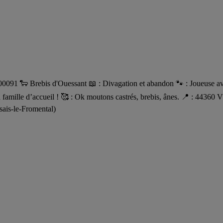
 🐑 Brebis d'Ouessant 📖 : Divagation et abandon 🐾 : Joueuse avec 
 sa famille d’accueil ! 🥰 : Ok moutons castrés, brebis, ânes. 📍 :
sais-le-Fromental)