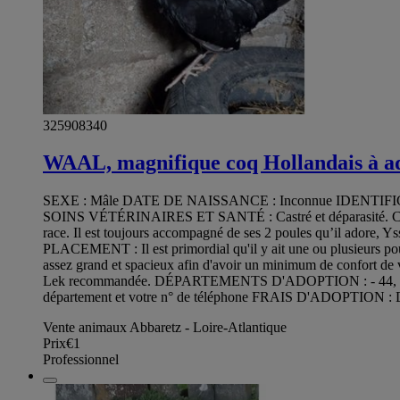
325908340
WAAL, magnifique coq Hollandais à a
SEXE : Mâle DATE DE NAISSANCE : Inconnue IDENTIFICATIO
SOINS VÉTÉRINAIRES ET SANTÉ : Castré et déparasité. 
race. Il est toujours accompagné de ses 2 poules qu’il adore, 
PLACEMENT : Il est primordial qu'il y ait une ou plusieurs poules 
assez grand et spacieux afin d'avoir un minimum de confort de vi
Lek recommandée. DÉPARTEMENTS D'ADOPTION : - 44, 85 - 18
département et votre n° de téléphone FRAIS D'ADOPTION : D
Vente animaux Abbaretz - Loire-Atlantique
Prix
€1
Professionnel