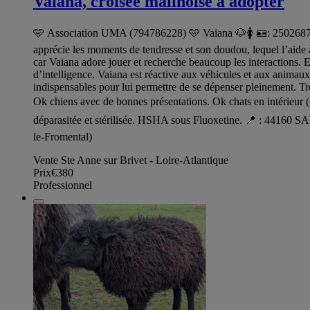
Vaiana, croisée malinoise à adopter
🩵 Association UMA (794786228) 🩵 Vaiana 🐶🚺 🪪: 2502687815
apprécie les moments de tendresse et son doudou, lequel l’aide à 
car Vaiana adore jouer et recherche beaucoup les interactions. E
d’intelligence. Vaiana est réactive aux véhicules et aux animau
indispensables pour lui permettre de se dépenser pleinement. Trè
Ok chiens avec de bonnes présentations. Ok chats en intérieu
déparasitée et stérilisée. HSHA sous Fluoxetine. 📍 : 44160 
le-Fromental)
Vente Ste Anne sur Brivet - Loire-Atlantique
Prix
€380
Professionnel