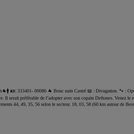
 🪪: 333401- 00086 🐐 Bouc nain Castré 📖 : Divagation. 🐾 : Opeth 
e. Il serait préférable de l’adopter avec son copain Deftones. Venez le r
ments 44, 49, 35, 56 selon le secteur. 18, 03, 58 (60 km autour de Bes