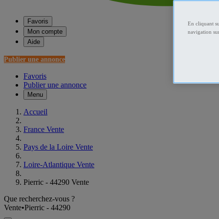
Favoris
En cliquant s
Mon compte
navigation sur
Aide
Publier une annonce
Favoris
Publier une annonce
Menu
Accueil
France Vente
Pays de la Loire Vente
Loire-Atlantique Vente
Pierric - 44290 Vente
Que recherchez-vous ?
Vente
•
Pierric - 44290