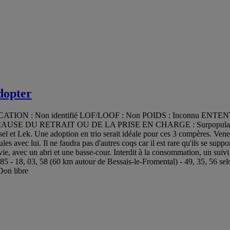
dopter
N : Non identifié LOF/LOOF : Non POIDS : Inconnu ENTENTES : 
CAUSE DU RETRAIT OU DE LA PRISE EN CHARGE : Surpopulation. 
Yssel et Lek. Une adoption en trio serait idéale pour ces 3 compères. 
avec lui. Il ne faudra pas d'autres coqs car il est rare qu'ils se support
e, avec un abri et une basse-cour. Interdit à la consommation, un suivi s
, 03, 58 (60 km autour de Bessais-le-Fromental) - 49, 35, 56 se
on libre