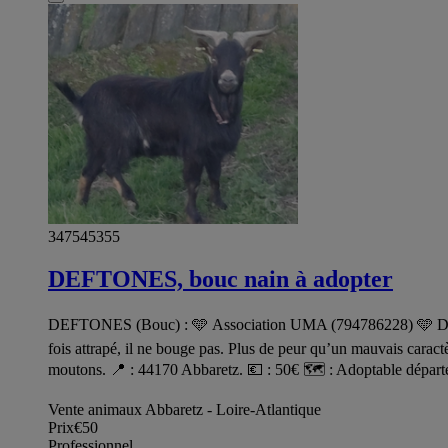
347545355
DEFTONES, bouc nain à adopter
DEFTONES (Bouc) : 🩵 Association UMA (794786228) 🩵 Deftone
fois attrapé, il ne bouge pas. Plus de peur qu’un mauvais caractè
moutons. 📍 : 44170 Abbaretz. 💶 : 50€ 🗺️ : Adoptable départe
Vente animaux Abbaretz - Loire-Atlantique
Prix
€50
Professionnel