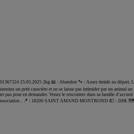
7324 25.05.2025 2kg 📖 : Abandon 🐾 : Assez timide au départ, Locky 
 néanmoins un petit caractère et ne se laisse pas intimider par un animal
emier pas pour en demander. Venez le rencontrer dans sa famille d’accue
é par l’association . 📍 : 18200 SAINT AMAND MONTROND 💶 : 200€ 🗺️ 