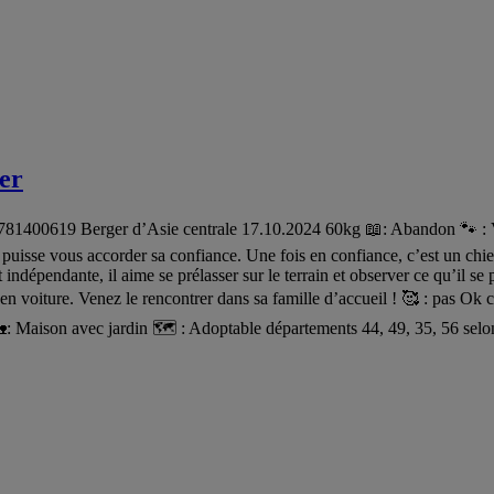
ter
400619 Berger d’Asie centrale 17.10.2024 60kg 📖: Abandon 🐾 : Vailla
il puisse vous accorder sa confiance. Une fois en confiance, c’est un chie
 indépendante, il aime se prélasser sur le terrain et observer ce qu’il se 
 en voiture. Venez le rencontrer dans sa famille d’accueil ! 🥰 : pas Ok 
son avec jardin 🗺️ : Adoptable départements 44, 49, 35, 56 selon l