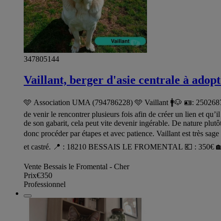
347805144
Vaillant, berger d'asie centrale à adop
🩵 Association UMA (794786228) 🩵 Vaillant 🚹🐶 🪪: 250268781
de venir le rencontrer plusieurs fois afin de créer un lien et qu’
de son gabarit, cela peut vite devenir ingérable. De nature plutôt
donc procéder par étapes et avec patience. Vaillant est très sage
et castré. 📍 : 18210 BESSAIS LE FROMENTAL 💶 : 350€ 🏡: Mai
Vente Bessais le Fromental - Cher
Prix
€350
Professionnel