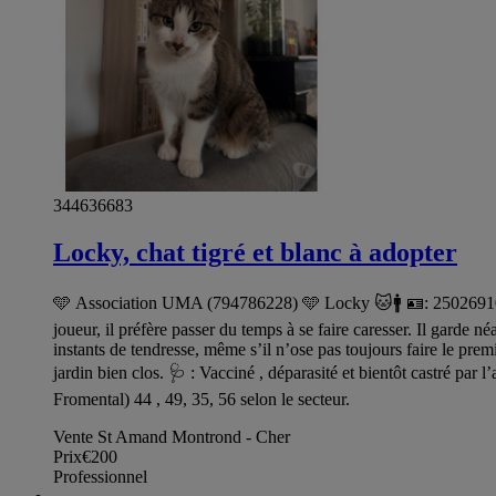
344636683
Locky, chat tigré et blanc à adopter
🩵 Association UMA (794786228) 🩵 Locky 🐱🚹 🪪: 25026910136
joueur, il préfère passer du temps à se faire caresser. Il garde
instants de tendresse, même s’il n’ose pas toujours faire le pr
jardin bien clos. 🩺 : Vacciné , déparasité et bientôt castr
Fromental) 44 , 49, 35, 56 selon le secteur.
Vente St Amand Montrond - Cher
Prix
€200
Professionnel