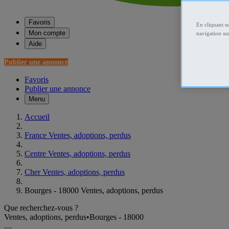
Favoris
En cliquant s
Mon compte
navigation sur
Aide
Publier une annonce
Favoris
Publier une annonce
Menu
Accueil
France Ventes, adoptions, perdus
Centre Ventes, adoptions, perdus
Cher Ventes, adoptions, perdus
Bourges - 18000 Ventes, adoptions, perdus
Que recherchez-vous ?
Ventes, adoptions, perdus
•
Bourges - 18000