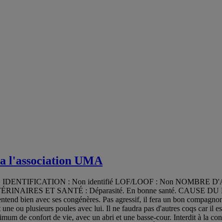
a l'association UMA
2021 IDENTIFICATION : Non identifié LOF/LOOF : Non NOMBRE 
S VÉTÉRINAIRES ET SANTÉ : Déparasité. En bonne santé. CAUSE
end bien avec ses congénères. Pas agressif, il fera un bon compagnon 
plusieurs poules avec lui. Il ne faudra pas d'autres coqs car il est rar
minimum de confort de vie, avec un abri et une basse-cour. Interdit à 