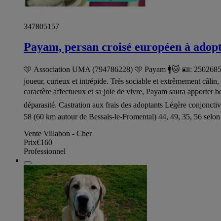
347805157
Payam, persan croisé européen à adop
🩵 Association UMA (794786228) 🩵 Payam 🚹🐱 🪪: 2502685024
joueur, curieux et intrépide. Très sociable et extrêmement câli
caractère affectueux et sa joie de vivre, Payam saura apporter b
déparasité. Castration aux frais des adoptants Légère conjonc
58 (60 km autour de Bessais-le-Fromental) 44, 49, 35, 56 selon 
Vente Villabon - Cher
Prix
€160
Professionnel