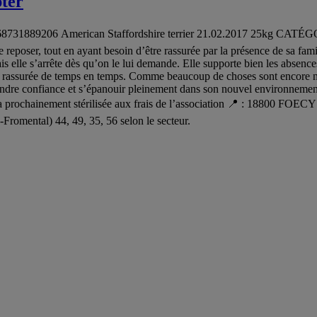
pter
1889206 American Staffordshire terrier 21.02.2017 25kg CATÉGORIE 2:
reposer, tout en ayant besoin d’être rassurée par la présence de sa fam
is elle s’arrête dès qu’on le lui demande. Elle supporte bien les absences
être rassurée de temps en temps. Comme beaucoup de choses sont encore n
rendre confiance et s’épanouir pleinement dans son nouvel environnement
era prochainement stérilisée aux frais de l’association 📍 : 18800 FOE
Fromental) 44, 49, 35, 56 selon le secteur.