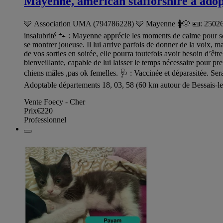
Mayenne, american stafforshire à ado
🩵 Association UMA (794786228) 🩵 Mayenne 🚺🐶 🪪: 25026873
insalubrité 🐾 : Mayenne apprécie les moments de calme pour se 
se montrer joueuse. Il lui arrive parfois de donner de la voix, ma
de vos sorties en soirée, elle pourra toutefois avoir besoin d’
bienveillante, capable de lui laisser le temps nécessaire pour p
chiens mâles ,pas ok femelles. 🩺 : Vaccinée et déparasitée. S
Adoptable départements 18, 03, 58 (60 km autour de Bessais-le-
Vente Foecy - Cher
Prix
€220
Professionnel