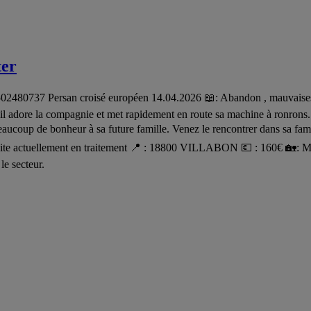
ter
80737 Persan croisé européen 14.04.2026 📖: Abandon , mauvaises con
n, il adore la compagnie et met rapidement en route sa machine à ronrons
eaucoup de bonheur à sa future famille. Venez le rencontrer dans sa famil
tivite actuellement en traitement 📍 : 18800 VILLABON 💶 : 160€ 🏡: M
le secteur.