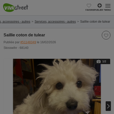
FAVORIS
PUBLIER ?
MENU
, accessoires - autres
Services, accessoires - autres
Saillie coton de tulear
Saillie coton de tulear
Publiée par
#51148349
le 16/02/2026
Stosswihr - 68140
1
/2