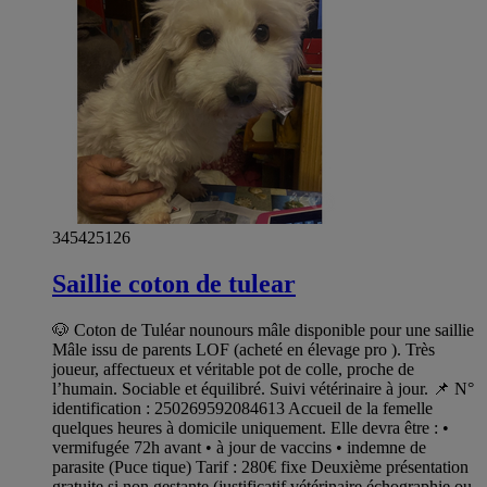
345425126
Saillie coton de tulear
🐶 Coton de Tuléar nounours mâle disponible pour une saillie
Mâle issu de parents LOF (acheté en élevage pro ). Très
joueur, affectueux et véritable pot de colle, proche de
l’humain. Sociable et équilibré. Suivi vétérinaire à jour. 📌 N°
identification : 250269592084613 Accueil de la femelle
quelques heures à domicile uniquement. Elle devra être : •
vermifugée 72h avant • à jour de vaccins • indemne de
parasite (Puce tique) Tarif : 280€ fixe Deuxième présentation
gratuite si non gestante (justificatif vétérinaire échographie ou