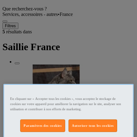
Que recherchez-vous ?
Services, accessoires - autres
•
France
Filtres
5
résultats dans
Saillie France
En cliquant sur « Accepter tous les cookies », vous acceptez le stockage de
cookies sur votre appareil pour améliorer la navigation sur le site, analyser son
utilisation et contribuer à nos efforts de marketing.
Paramètres des cookies
Autoriser tous les cookies