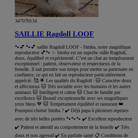
347070134
SAILLIE Ragdoll LOOF
🐾💕 🐾💕 saillie Ragdoll LOOF - Simba, notre magnifique
reproducteur 💕🐾 ✨ Simba est un superbe mâle Ragdoll,
doux, équilibré et expérimenté. C’est un chat au tempérament
exceptionnel : patient, observateur et respectueux de la
femelle. Il sait prendre son temps pour mettre sa partenaire en
confiance, ce qui en fait un reproducteur particulièrement
apprécié. 🥰 🌟 Les qualités du Ragdoll : 🐱 Caractère doux
et affectueux 🐱 Très sociable avec les humains et les autres
animaux 🐱 Intelligent et calme 🐱 Chat de famille par
excellence 🐱 Beauté exceptionnelle avec ses magnifiques
yeux bleus 💙 🐱 Tempérament équilibré et rassurant 👑
Pourquoi choisir Simba ? ✔️ Déjà papa à plusieurs reprises
avec de très belles portées 🐾🐾🐾 ✔️ Excellent reproducteur
✔️ Patient et attentif au comportement de la femelle ✔️ Très
doux et non agressif ✔️ En parfaite santé 📋 Conditions de