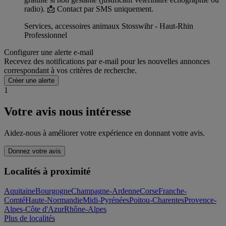
radio). 📩 Contact par SMS uniquement.
Services, accessoires animaux Stosswihr - Haut-Rhin
Professionnel
Configurer une alerte e-mail
Recevez des notifications par e-mail pour les nouvelles annonces
correspondant à vos critères de recherche.
Créer une alerte
1
Votre avis nous intéresse
Aidez-nous à améliorer votre expérience en donnant votre avis.
Donnez votre avis
Localités à proximité
Aquitaine
Bourgogne
Champagne-Ardenne
Corse
Franche-
Comté
Haute-Normandie
Midi-Pyrénées
Poitou-Charentes
Provence-
Alpes-Côte d'Azur
Rhône-Alpes
Plus de localités