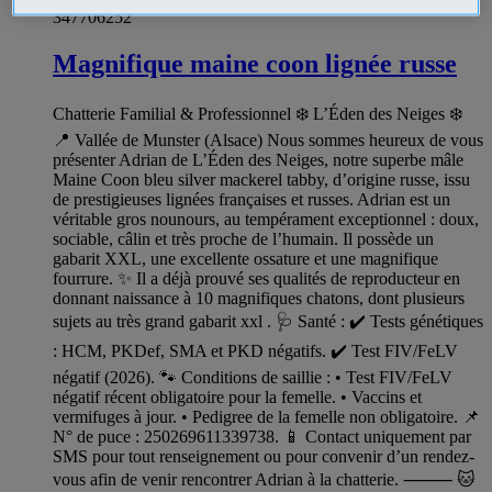
347706252
Magnifique maine coon lignée russe
Chatterie Familial & Professionnel ❄️ L’Éden des Neiges ❄️
📍 Vallée de Munster (Alsace) Nous sommes heureux de vous
présenter Adrian de L’Éden des Neiges, notre superbe mâle
Maine Coon bleu silver mackerel tabby, d’origine russe, issu
de prestigieuses lignées françaises et russes. Adrian est un
véritable gros nounours, au tempérament exceptionnel : doux,
sociable, câlin et très proche de l’humain. Il possède un
gabarit XXL, une excellente ossature et une magnifique
fourrure. ✨ Il a déjà prouvé ses qualités de reproducteur en
donnant naissance à 10 magnifiques chatons, dont plusieurs
sujets au très grand gabarit xxl . 🩺 Santé : ✔️ Tests génétiques
: HCM, PKDef, SMA et PKD négatifs. ✔️ Test FIV/FeLV
négatif (2026). 🐾 Conditions de saillie : • Test FIV/FeLV
négatif récent obligatoire pour la femelle. • Vaccins et
vermifuges à jour. • Pedigree de la femelle non obligatoire. 📌
N° de puce : 250269611339738. 📱 Contact uniquement par
SMS pour tout renseignement ou pour convenir d’un rendez-
vous afin de venir rencontrer Adrian à la chatterie. ⸻ 🐱