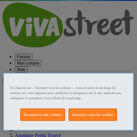
Favoris
Mon compte
Aide
Publier une annonce
En cliquant sur « Accepter tous les cookies », vous acceptez le stockage de
Favoris
cookies sur votre appareil pour améliorer la navigation sur le site, analyser son
Publier une annonce
utilisation et contribuer à nos efforts de marketing.
Menu
Accueil
Paramètres des cookies
Autoriser tous les cookies
France Perdu Trouvé
Aquitaine Perdu Trouvé