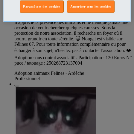
Paramètres des cookies
Autoriser tous les cookies
Espèce: chat non lof 🤎NOUGATS Chaton Mâle Très câlin,
affectueux et joueur, Nougat est un véritable petit pot de colle.
Il apprécie la présence des humains et ne manque jamais une
occasion de venir chercher quelques caresses. Sous la
protection de notre association, il recherche un foyer où il
pourra grandir en toute sérénité. 🐱 Nougat est visible sur
Félines 07. Pour toute information complémentaire ou pour
échanger à son sujet, n'hésitez pas à contacter l'association. ❤️
Adoption sous contrat associatif - Participation : 120 Euros N°
puce / tatouage : 250268723137004
Adoption animaux Felines - Ardèche
Professionnel