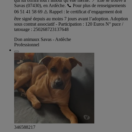
qui lui offrira tout l’amour qu’elle mérite. 📍 Elle se trouve à
Savas (07430), en Ardèche. 📞 Pour plus de renseignements
06 51 41 58 69 ⚠️ Rappel : le certificat d’engagement doit
être signé depuis au moins 7 jours avant l’adoption. Adoption
sous contrat associatif - Participation : 120 Euros N° puce /
tatouage : 250268723137648
Don animaux Savas - Ardèche
Professionnel
346588217