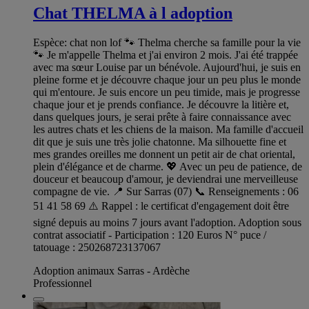
Chat THELMA à l adoption
Espèce: chat non lof 🐾 Thelma cherche sa famille pour la vie
🐾 Je m'appelle Thelma et j'ai environ 2 mois. J'ai été trappée
avec ma sœur Louise par un bénévole. Aujourd'hui, je suis en
pleine forme et je découvre chaque jour un peu plus le monde
qui m'entoure. Je suis encore un peu timide, mais je progresse
chaque jour et je prends confiance. Je découvre la litière et,
dans quelques jours, je serai prête à faire connaissance avec
les autres chats et les chiens de la maison. Ma famille d'accueil
dit que je suis une très jolie chatonne. Ma silhouette fine et
mes grandes oreilles me donnent un petit air de chat oriental,
plein d'élégance et de charme. 💖 Avec un peu de patience, de
douceur et beaucoup d'amour, je deviendrai une merveilleuse
compagne de vie. 📍 Sur Sarras (07) 📞 Renseignements : 06
51 41 58 69 ⚠️ Rappel : le certificat d'engagement doit être
signé depuis au moins 7 jours avant l'adoption. Adoption sous
contrat associatif - Participation : 120 Euros N° puce /
tatouage : 250268723137067
Adoption animaux Sarras - Ardèche
Professionnel