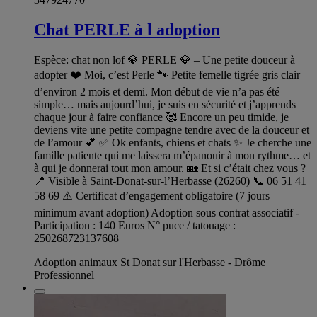
Chat PERLE à l adoption
Espèce: chat non lof 💎 PERLE 💎 – Une petite douceur à
adopter ❤️ Moi, c’est Perle 🐾 Petite femelle tigrée gris clair
d’environ 2 mois et demi. Mon début de vie n’a pas été
simple… mais aujourd’hui, je suis en sécurité et j’apprends
chaque jour à faire confiance 🥰 Encore un peu timide, je
deviens vite une petite compagne tendre avec de la douceur et
de l’amour 💕 ✅ Ok enfants, chiens et chats ✨ Je cherche une
famille patiente qui me laissera m’épanouir à mon rythme… et
à qui je donnerai tout mon amour. 🏡 Et si c’était chez vous ?
📍 Visible à Saint-Donat-sur-l’Herbasse (26260) 📞 06 51 41
58 69 ⚠️ Certificat d’engagement obligatoire (7 jours
minimum avant adoption) Adoption sous contrat associatif -
Participation : 140 Euros N° puce / tatouage :
250268723137608
Adoption animaux St Donat sur l'Herbasse - Drôme
Professionnel