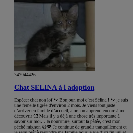
347944426
Chat SELINA à l adoption
Espèce: chat non lof 🐾 Bonjour, moi c’est Sélina ! 🐾 je suis
une femelle tigrée d'environ 2 mois. Je viens tout juste
d’arriver en famille d’accueil, alors on apprend encore à me
découvrir 🥰 Mais il y a déjà une chose très importante à
savoir sur moi… la nourriture, surtout la pâtée, c’est mon
péché mignon 😋💖 Je continue de grandir tranquillement et
je serai prêt à rejoindre ma famille pour la vie d’ici fin juillet