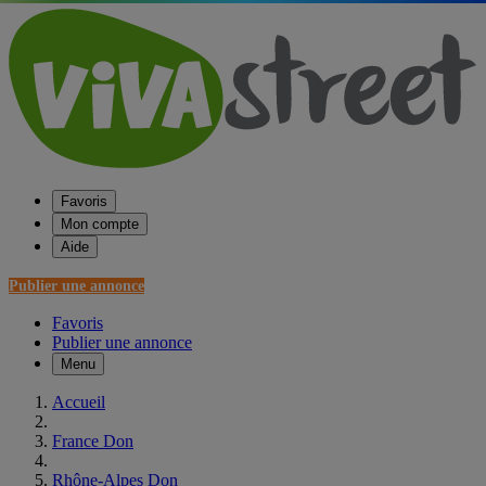
Favoris
Mon compte
Aide
Publier une annonce
Favoris
Publier une annonce
Menu
Accueil
France Don
Rhône-Alpes Don