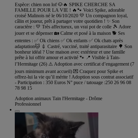
Espèce: chien non lof 🐶🔥 SPIKE CHERCHE SA
FAMILLE POUR LA VIE ! 🔥🐾 Voici Spike, adorable
croisé Malinois né le 06/10/2020 💛 Un compagnon loyal,
câlin et joueur, prêt à partager votre quotidien ! ✨ Son
caractère : 💛 Très affectueux, un vrai pot de colle 🎾 Adore
jouer et se dépenser 🏡 Calme et posé à la maison 🐕 Ses
ententes : ✅ Ok chiens ✅ Ok enfants ✅ Ok chats après
adaptation🐱 💉 Castré, vacciné, traité antiparasitaire 🌳 Son
bonheur idéal ? Une maison avec extérieur et une famille
prête à lui offrir amour et activité 🐾 📍 Visible à Tain-
l’Hermitage (26) ⚠️ Adoption avec certificat d’engagement (7
jours minimum avant accueil) 💌 Craquez pour Spike et
offrez-lui la vie qu’il mérite ! Adoption sous contrat associatif
- Participation : 350 Euros N° puce / tatouage :250 26 96 08
78 98 15
Adoption animaux Tain l'Hermitage - Drôme
Professionnel