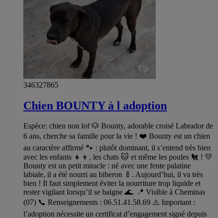
346327865
Chien BOUNTY à l adoption
Espèce: chien non lof 🐶 Bounty, adorable croisé Labrador de
6 ans, cherche sa famille pour la vie ! ❤️ Bounty est un chien
au caractère affirmé 🐾 : plutôt dominant, il s’entend très bien
avec les enfants 👧👦, les chats 🐱 et même les poules 🐔 ! 💛
Bounty est un petit miracle : né avec une fente palatine
labiale, il a été nourri au biberon 🍼. Aujourd’hui, il va très
bien ! Il faut simplement éviter la nourriture trop liquide et
rester vigilant lorsqu’il se baigne 🌊. 📍 Visible à Cheminas
(07) 📞 Renseignements : 06.51.41.58.69 ⚠️ Important :
l’adoption nécessite un certificat d’engagement signé depuis