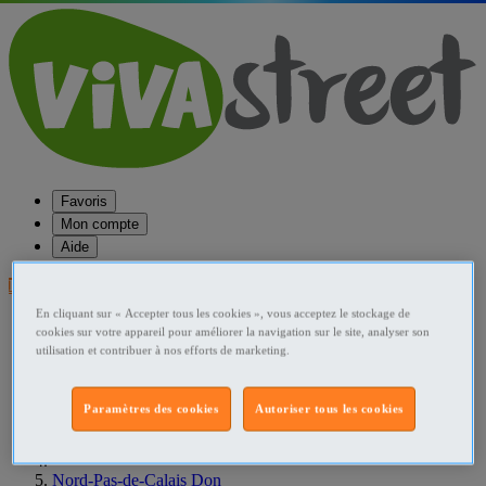
Favoris
Mon compte
Aide
Publier une annonce
En cliquant sur « Accepter tous les cookies », vous acceptez le stockage de
Favoris
cookies sur votre appareil pour améliorer la navigation sur le site, analyser son
Publier une annonce
utilisation et contribuer à nos efforts de marketing.
Menu
Accueil
Paramètres des cookies
Autoriser tous les cookies
France Don
Nord-Pas-de-Calais Don