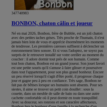
347740983
BONBON, chaton câlin et joueur
Né en mai 2026, Bonbon, frère de Bubble, est un joli chaton
avec des petites taches grises. Très proche de l'humain, il n'est
jamais bien loin de vous et apprécie énormément les moments
de tendresse. Les premières caresses suffisent à déclencher un
ronronnement bien sonore. Et si vous l'adoptez, ne soyez pas
surpris de le retrouver installé sur votre oreiller au moment du
coucher : il adore dormir tout près de son humain. Comme
tout bon chaton, Bonbon est un grand joueur. Son jouet favori
est une petite souris qu'il s'amuse à faire glisser et poursuivre
dans tout l'appartement, pour son plus grand bonheur. Encore
un peu réservé lorsqu'il s'agit d'être porté, il progresse chaque
jour et gagne peu à peu en confiance. Très sage, Bonbon ne
fait pas de bêtises lorsque ses humains sont absents. Pour ses
siestes, il aime se trouver un petit coin douillet : sous la
couette, dans un meuble de salle de bain ou dans une autre
cachette confortable où il peut dormir en toute tranquillité.
Avec sa douceur, ses ronrons et son caractère affectueux,
Bonbon fera le bonheur d'une famille à la recherche d'un