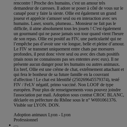
rencontre ! Proche des humains, c'est un amour très
demandeur de caresses. Il adore se poser à côté de vous sur le
canapé pour y faire la sieste. Ollie est également un grand
joueur et apprécie s'amuser seul ou en interaction avec ses
humains. Laser, souris, plumeau... Monsieur ne fait pas le
difficile, il aime absolument tous les jouets ! C'est également
un gourmand qui ne passe jamais son tour quand vient l'heure
de son repas. Ollie est positif au FIV, une particularité qui ne
l’empêche pas d’avoir une vie longue, belle et pleine d’amour.
Le FIV se transmet uniquement entre chats par morsures
profondes, il peut donc vivre seul ou avec des chats positifs
(mais nous ne connaissons pas ses ententes avec eux). Il ne
présente aucun danger pour les humains ou autres animaux.
En bref, Ollie est une crème de chat, extrêmement attachant et
qui fera le bonheur de sa future famille en la couvrant
d'affection ! Le chat est Identifié (250269645579374), testé
FIV / FeLV négatif, primo vacciné. Non LOOF de type
européen. Pour plus de renseignements vous pouvez joindre
l'association par mail. Adoption sous contrat CROC BLANC,
déclarée en préfecture du Rhône sous le n° W691061376.
Visible sur LYON. DON.
Adoption animaux Lyon - Lyon
Professionnel