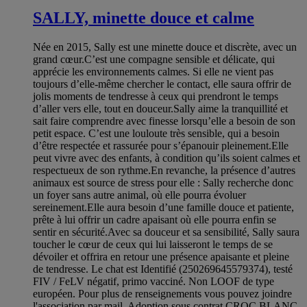
SALLY, minette douce et calme
Née en 2015, Sally est une minette douce et discrète, avec un
grand cœur.C’est une compagne sensible et délicate, qui
apprécie les environnements calmes. Si elle ne vient pas
toujours d’elle-même chercher le contact, elle saura offrir de
jolis moments de tendresse à ceux qui prendront le temps
d’aller vers elle, tout en douceur.Sally aime la tranquillité et
sait faire comprendre avec finesse lorsqu’elle a besoin de son
petit espace. C’est une louloute très sensible, qui a besoin
d’être respectée et rassurée pour s’épanouir pleinement.Elle
peut vivre avec des enfants, à condition qu’ils soient calmes et
respectueux de son rythme.En revanche, la présence d’autres
animaux est source de stress pour elle : Sally recherche donc
un foyer sans autre animal, où elle pourra évoluer
sereinement.Elle aura besoin d’une famille douce et patiente,
prête à lui offrir un cadre apaisant où elle pourra enfin se
sentir en sécurité.Avec sa douceur et sa sensibilité, Sally saura
toucher le cœur de ceux qui lui laisseront le temps de se
dévoiler et offrira en retour une présence apaisante et pleine
de tendresse. Le chat est Identifié (250269645579374), testé
FIV / FeLV négatif, primo vacciné. Non LOOF de type
européen. Pour plus de renseignements vous pouvez joindre
l'association par mail. Adoption sous contrat CROC BLANC,