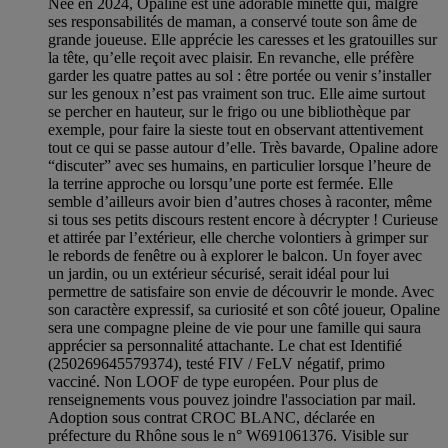
Née en 2024, Opaline est une adorable minette qui, malgré
ses responsabilités de maman, a conservé toute son âme de
grande joueuse. Elle apprécie les caresses et les gratouilles sur
la tête, qu’elle reçoit avec plaisir. En revanche, elle préfère
garder les quatre pattes au sol : être portée ou venir s’installer
sur les genoux n’est pas vraiment son truc. Elle aime surtout
se percher en hauteur, sur le frigo ou une bibliothèque par
exemple, pour faire la sieste tout en observant attentivement
tout ce qui se passe autour d’elle. Très bavarde, Opaline adore
“discuter” avec ses humains, en particulier lorsque l’heure de
la terrine approche ou lorsqu’une porte est fermée. Elle
semble d’ailleurs avoir bien d’autres choses à raconter, même
si tous ses petits discours restent encore à décrypter ! Curieuse
et attirée par l’extérieur, elle cherche volontiers à grimper sur
le rebords de fenêtre ou à explorer le balcon. Un foyer avec
un jardin, ou un extérieur sécurisé, serait idéal pour lui
permettre de satisfaire son envie de découvrir le monde. Avec
son caractère expressif, sa curiosité et son côté joueur, Opaline
sera une compagne pleine de vie pour une famille qui saura
apprécier sa personnalité attachante. Le chat est Identifié
(250269645579374), testé FIV / FeLV négatif, primo
vacciné. Non LOOF de type européen. Pour plus de
renseignements vous pouvez joindre l'association par mail.
Adoption sous contrat CROC BLANC, déclarée en
préfecture du Rhône sous le n° W691061376. Visible sur