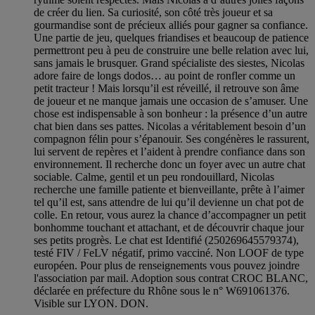
de créer du lien. Sa curiosité, son côté très joueur et sa
gourmandise sont de précieux alliés pour gagner sa confiance.
Une partie de jeu, quelques friandises et beaucoup de patience
permettront peu à peu de construire une belle relation avec lui,
sans jamais le brusquer. Grand spécialiste des siestes, Nicolas
adore faire de longs dodos… au point de ronfler comme un
petit tracteur ! Mais lorsqu’il est réveillé, il retrouve son âme
de joueur et ne manque jamais une occasion de s’amuser. Une
chose est indispensable à son bonheur : la présence d’un autre
chat bien dans ses pattes. Nicolas a véritablement besoin d’un
compagnon félin pour s’épanouir. Ses congénères le rassurent,
lui servent de repères et l’aident à prendre confiance dans son
environnement. Il recherche donc un foyer avec un autre chat
sociable. Calme, gentil et un peu rondouillard, Nicolas
recherche une famille patiente et bienveillante, prête à l’aimer
tel qu’il est, sans attendre de lui qu’il devienne un chat pot de
colle. En retour, vous aurez la chance d’accompagner un petit
bonhomme touchant et attachant, et de découvrir chaque jour
ses petits progrès. Le chat est Identifié (250269645579374),
testé FIV / FeLV négatif, primo vacciné. Non LOOF de type
européen. Pour plus de renseignements vous pouvez joindre
l'association par mail. Adoption sous contrat CROC BLANC,
déclarée en préfecture du Rhône sous le n° W691061376.
Visible sur LYON. DON.