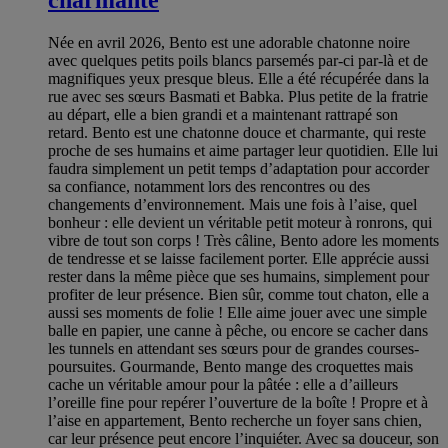
Née en avril 2026, Bento est une adorable chatonne noire
avec quelques petits poils blancs parsemés par-ci par-là et de
magnifiques yeux presque bleus. Elle a été récupérée dans la
rue avec ses sœurs Basmati et Babka. Plus petite de la fratrie
au départ, elle a bien grandi et a maintenant rattrapé son
retard. Bento est une chatonne douce et charmante, qui reste
proche de ses humains et aime partager leur quotidien. Elle lui
faudra simplement un petit temps d’adaptation pour accorder
sa confiance, notamment lors des rencontres ou des
changements d’environnement. Mais une fois à l’aise, quel
bonheur : elle devient un véritable petit moteur à ronrons, qui
vibre de tout son corps ! Très câline, Bento adore les moments
de tendresse et se laisse facilement porter. Elle apprécie aussi
rester dans la même pièce que ses humains, simplement pour
profiter de leur présence. Bien sûr, comme tout chaton, elle a
aussi ses moments de folie ! Elle aime jouer avec une simple
balle en papier, une canne à pêche, ou encore se cacher dans
les tunnels en attendant ses sœurs pour de grandes courses-
poursuites. Gourmande, Bento mange des croquettes mais
cache un véritable amour pour la pâtée : elle a d’ailleurs
l’oreille fine pour repérer l’ouverture de la boîte ! Propre et à
l’aise en appartement, Bento recherche un foyer sans chien,
car leur présence peut encore l’inquiéter. Avec sa douceur, son