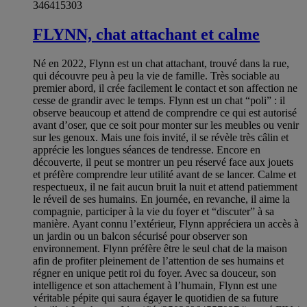
346415303
FLYNN, chat attachant et calme
Né en 2022, Flynn est un chat attachant, trouvé dans la rue,
qui découvre peu à peu la vie de famille. Très sociable au
premier abord, il crée facilement le contact et son affection ne
cesse de grandir avec le temps. Flynn est un chat “poli” : il
observe beaucoup et attend de comprendre ce qui est autorisé
avant d’oser, que ce soit pour monter sur les meubles ou venir
sur les genoux. Mais une fois invité, il se révèle très câlin et
apprécie les longues séances de tendresse. Encore en
découverte, il peut se montrer un peu réservé face aux jouets
et préfère comprendre leur utilité avant de se lancer. Calme et
respectueux, il ne fait aucun bruit la nuit et attend patiemment
le réveil de ses humains. En journée, en revanche, il aime la
compagnie, participer à la vie du foyer et “discuter” à sa
manière. Ayant connu l’extérieur, Flynn appréciera un accès à
un jardin ou un balcon sécurisé pour observer son
environnement. Flynn préfère être le seul chat de la maison
afin de profiter pleinement de l’attention de ses humains et
régner en unique petit roi du foyer. Avec sa douceur, son
intelligence et son attachement à l’humain, Flynn est une
véritable pépite qui saura égayer le quotidien de sa future