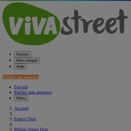
Favoris
Mon compte
Aide
Publier une annonce
Favoris
Publier une annonce
Menu
Accueil
France Don
Rhône-Alpes Don