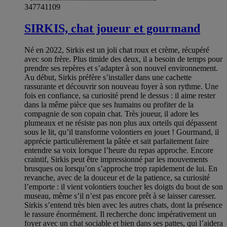
347741109
SIRKIS, chat joueur et gourmand
Né en 2022, Sirkis est un joli chat roux et crème, récupéré
avec son frère. Plus timide des deux, il a besoin de temps pour
prendre ses repères et s’adapter à son nouvel environnement.
Au début, Sirkis préfère s’installer dans une cachette
rassurante et découvrir son nouveau foyer à son rythme. Une
fois en confiance, sa curiosité prend le dessus : il aime rester
dans la même pièce que ses humains ou profiter de la
compagnie de son copain chat. Très joueur, il adore les
plumeaux et ne résiste pas non plus aux orteils qui dépassent
sous le lit, qu’il transforme volontiers en jouet ! Gourmand, il
apprécie particulièrement la pâtée et sait parfaitement faire
entendre sa voix lorsque l’heure du repas approche. Encore
craintif, Sirkis peut être impressionné par les mouvements
brusques ou lorsqu’on s’approche trop rapidement de lui. En
revanche, avec de la douceur et de la patience, sa curiosité
l’emporte : il vient volontiers toucher les doigts du bout de son
museau, même s’il n’est pas encore prêt à se laisser caresser.
Sirkis s’entend très bien avec les autres chats, dont la présence
le rassure énormément. Il recherche donc impérativement un
foyer avec un chat sociable et bien dans ses pattes, qui l’aidera