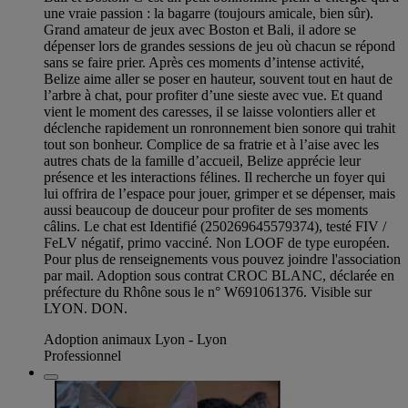
une vraie passion : la bagarre (toujours amicale, bien sûr).
Grand amateur de jeux avec Boston et Bali, il adore se
dépenser lors de grandes sessions de jeu où chacun se répond
sans se faire prier. Après ces moments d’intense activité,
Belize aime aller se poser en hauteur, souvent tout en haut de
l’arbre à chat, pour profiter d’une sieste avec vue. Et quand
vient le moment des caresses, il se laisse volontiers aller et
déclenche rapidement un ronronnement bien sonore qui trahit
tout son bonheur. Complice de sa fratrie et à l’aise avec les
autres chats de la famille d’accueil, Belize apprécie leur
présence et les interactions félines. Il recherche un foyer qui
lui offrira de l’espace pour jouer, grimper et se dépenser, mais
aussi beaucoup de douceur pour profiter de ses moments
câlins. Le chat est Identifié (250269645579374), testé FIV /
FeLV négatif, primo vacciné. Non LOOF de type européen.
Pour plus de renseignements vous pouvez joindre l'association
par mail. Adoption sous contrat CROC BLANC, déclarée en
préfecture du Rhône sous le n° W691061376. Visible sur
LYON. DON.
Adoption animaux Lyon - Lyon
Professionnel