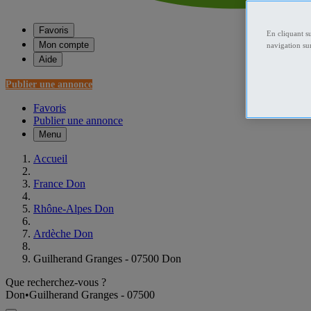
Favoris
En cliquant s
Mon compte
navigation sur
Aide
Publier une annonce
Favoris
Publier une annonce
Menu
Accueil
France Don
Rhône-Alpes Don
Ardèche Don
Guilherand Granges - 07500 Don
Que recherchez-vous ?
Don
•
Guilherand Granges - 07500