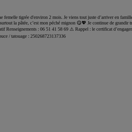
e femelle tigrée d'environ 2 mois. Je viens tout juste d’arriver en famil
urtout la pâtée, c’est mon péché mignon 😋💖 Je continue de grandir tran
atif Renseignements : 06 51 41 58 69 ⚠️ Rappel : le certificat d’engagem
° puce / tatouage : 250268723137336