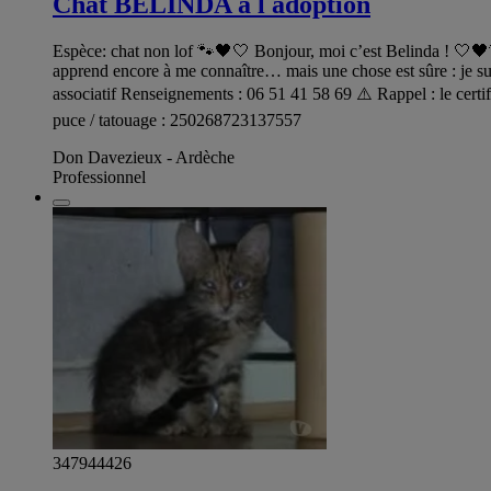
Chat BELINDA à l adoption
Espèce: chat non lof 🐾🖤🤍 Bonjour, moi c’est Belinda ! 🤍🖤🐾
apprend encore à me connaître… mais une chose est sûre : je sui
associatif Renseignements : 06 51 41 58 69 ⚠️ Rappel : le certif
puce / tatouage : 250268723137557
Don Davezieux - Ardèche
Professionnel
347944426