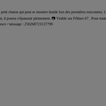
it chaton qui peut se montrer timide lors des premières rencontres. Une 
, il pourra s'épanouir pleinement. 📷 Visible sur Félines 07 . Pour toute
° puce / tatouage : 250268723137799