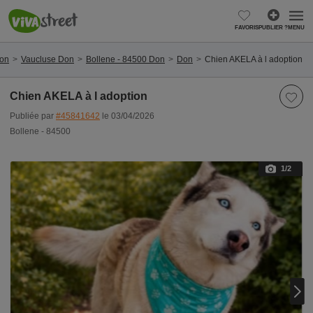
FAVORIS
PUBLIER ?
MENU
Don
Vaucluse Don
Bollene - 84500 Don
Don
Chien AKELA à l adoption
Chien AKELA à l adoption
Publiée par
#45841642
le 03/04/2026
Bollene - 84500
1
/2