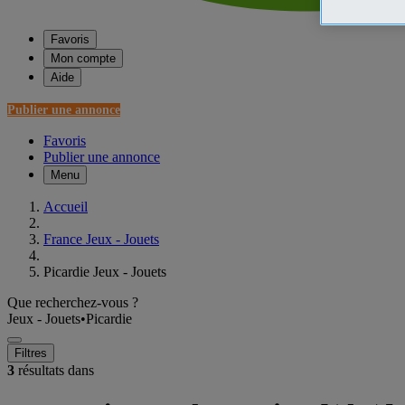
Favoris
Mon compte
Aide
Publier une annonce
Favoris
Publier une annonce
Menu
Accueil
France Jeux - Jouets
Picardie Jeux - Jouets
Que recherchez-vous ?
Jeux - Jouets
•
Picardie
Filtres
3
résultats dans