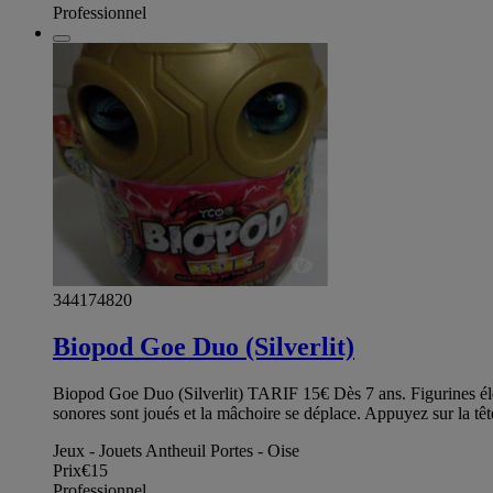
Professionnel
344174820
Biopod Goe Duo (Silverlit)
Biopod Goe Duo (Silverlit) TARIF 15€ Dès 7 ans. Figurines élect
sonores sont joués et la mâchoire se déplace. Appuyez sur la tête
Jeux - Jouets Antheuil Portes - Oise
Prix
€15
Professionnel