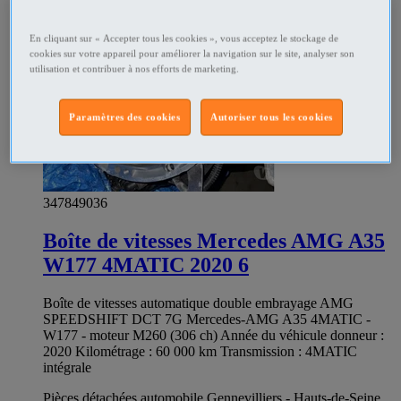
En cliquant sur « Accepter tous les cookies », vous acceptez le stockage de
cookies sur votre appareil pour améliorer la navigation sur le site, analyser son
utilisation et contribuer à nos efforts de marketing.
Paramètres des cookies
Autoriser tous les cookies
347849036
Boîte de vitesses Mercedes AMG A35
W177 4MATIC 2020 6
Boîte de vitesses automatique double embrayage AMG
SPEEDSHIFT DCT 7G Mercedes-AMG A35 4MATIC -
W177 - moteur M260 (306 ch) Année du véhicule donneur :
2020 Kilométrage : 60 000 km Transmission : 4MATIC
intégrale
Pièces détachées automobile Gennevilliers - Hauts-de-Seine