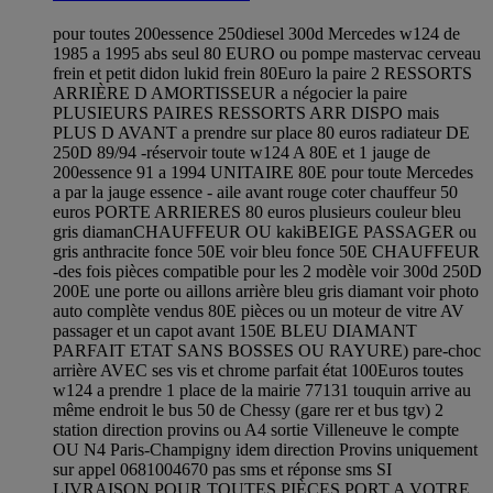
pour toutes 200essence 250diesel 300d Mercedes w124 de
1985 a 1995 abs seul 80 EURO ou pompe mastervac cerveau
frein et petit didon lukid frein 80Euro la paire 2 RESSORTS
ARRIÈRE D AMORTISSEUR a négocier la paire
PLUSIEURS PAIRES RESSORTS ARR DISPO mais
PLUS D AVANT a prendre sur place 80 euros radiateur DE
250D 89/94 -réservoir toute w124 A 80E et 1 jauge de
200essence 91 a 1994 UNITAIRE 80E pour toute Mercedes
a par la jauge essence - aile avant rouge coter chauffeur 50
euros PORTE ARRIERES 80 euros plusieurs couleur bleu
gris diamanCHAUFFEUR OU kakiBEIGE PASSAGER ou
gris anthracite fonce 50E voir bleu fonce 50E CHAUFFEUR
-des fois pièces compatible pour les 2 modèle voir 300d 250D
200E une porte ou aillons arrière bleu gris diamant voir photo
auto complète vendus 80E pièces ou un moteur de vitre AV
passager et un capot avant 150E BLEU DIAMANT
PARFAIT ETAT SANS BOSSES OU RAYURE) pare-choc
arrière AVEC ses vis et chrome parfait état 100Euros toutes
w124 a prendre 1 place de la mairie 77131 touquin arrive au
même endroit le bus 50 de Chessy (gare rer et bus tgv) 2
station direction provins ou A4 sortie Villeneuve le compte
OU N4 Paris-Champigny idem direction Provins uniquement
sur appel 0681004670 pas sms et réponse sms SI
LIVRAISON POUR TOUTES PIÈCES PORT A VOTRE