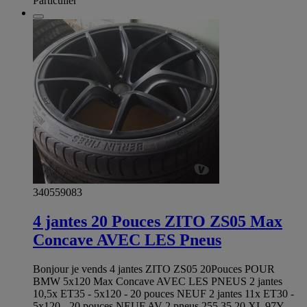
Particulier
340559083
4 jantes 20 Pouces ZITO ZS05 Max
Concave AVEC LES Pneus
Bonjour je vends 4 jantes ZITO ZS05 20Pouces POUR
BMW 5x120 Max Concave AVEC LES PNEUS 2 jantes
10,5x ET35 - 5x120 - 20 pouces NEUF 2 jantes 11x ET30 -
5x120 - 20 pouces NEUF AV-2 pneus 255.35.20 XL 97Y