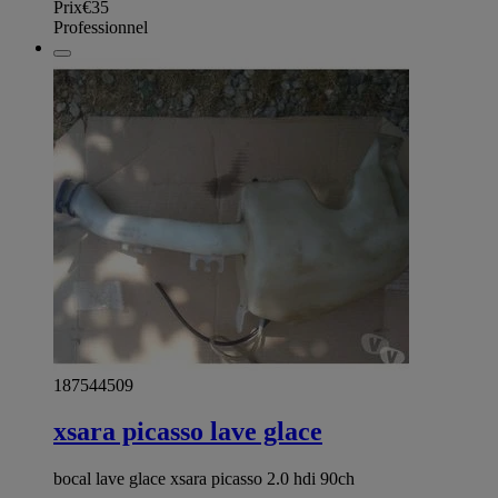
Prix
€35
Professionnel
187544509
xsara picasso lave glace
bocal lave glace xsara picasso 2.0 hdi 90ch