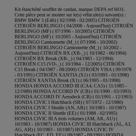
Kit étanchéité soufflet de cardan, marque DEPA ref 6031.
Cette pièce peut se monter sur le(s) véhicule(s) suivant(s) :
BMW BMW 3 (E46) ( 02/1998 - 02/2005) CITROËN
CITROËN BERLINGO ( 04/2008 - Aujourd'hui) CITROËN
BERLINGO (MF) ( 07/1996 - 10/2005) CITROËN
BERLINGO (MF) ( 10/2005 - Aujourd'hui) CITROËN
BERLINGO Camionnette (M_) ( 07/1996 - 10/2002)
CITROËN BERLINGO Camionnette (M_) ( 10/2002 -
Aujourd'hui) CITROËN BX (XB-_) ( 10/1982 - 06/1994)
CITROËN BX Break (XB-_) ( 04/1983 - 12/1994)
CITROËN C15 (VD-_) ( 10/1984 - 12/2005) CITROËN
C15 Break ( 04/1987 - 08/2000) CITROËN VISA ( 09/1978
- 03/1991) CITROËN XANTIA (X1) ( 03/1993 - 01/1998)
CITROËN XANTIA Break (X1) ( 06/1995 - 01/1998)
HONDA HONDA ACCORD III (CA4, CA5) ( 11/1985 -
12/1989) HONDA ACCORD IV (CB) ( 01/1990 - 03/1993)
HONDA ACCORD IV Aerodeck (CB) ( 01/1991 - 12/1993)
HONDA CIVIC I Hatchback (SB) ( 07/1972 - 12/1980)
HONDA CIVIC I Shuttle (AN, AR) ( 10/1983 - 10/1987)
HONDA CIVIC II Shuttle (EE) ( 01/1988 - 02/1995)
HONDA CIVIC III A trois volumes (AM, AK, AU) (
10/1983 - 10/1987) HONDA CIVIC III Hatchback (AL, AJ,
AG, AH) ( 10/1983 - 10/1987) HONDA CIVIC IV
Hatchback (EC, ED, EE) ( 09/1987 - 09/1991) HONDA