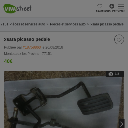
FAVORIS
PUBLIER ?
MENU
77151 Pièces et services auto
Pièces et services auto
xsara picasso pedale
xsara picasso pedale
Publiée par
#18758863
le 20/08/2018
Montceaux les Provins - 77151
40€
1
/3