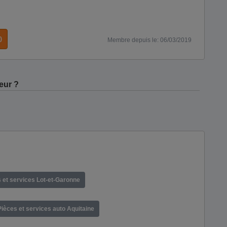
)
Membre depuis le: 06/03/2019
eur ?
 et services Lot-et-Garonne
Pièces et services auto Aquitaine