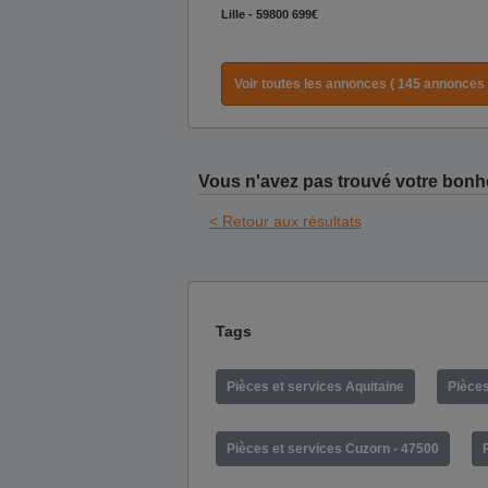
Lille - 59800
699€
Voir toutes les annonces ( 145 annonces 
Vous n'avez pas trouvé votre bonh
< Retour aux résultats
Tags
Pièces et services Aquitaine
Pièces
Pièces et services Cuzorn - 47500