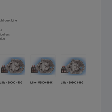
blique, Lille
es
iculiers
rise
Lille - 59000
450€
Lille - 59800
699€
Lille - 59800
699€