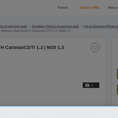
Favoris
Espace PRO
Mon c
es et services auto
Aquitaine Pièces et services auto
Lot-et-Garonne Pièces e
 vitesses Opel Astra H CaravanCDTI 1.3 | M20 1.3
 H CaravanCDTI 1.3 | M20 1.3
1