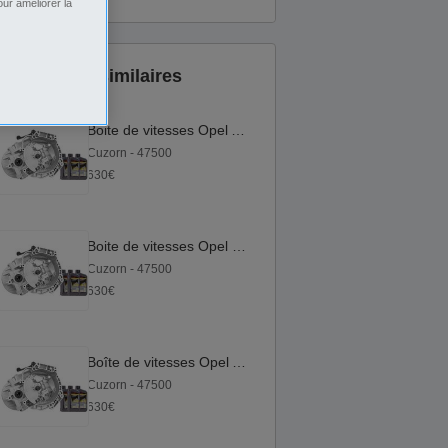
ur améliorer la
Annonces similaires
Boite de vitesses Opel Astra H Stufenheck CDTI_1.3 | M20 1.3
Cuzorn - 47500
630€
Boite de vitesses Opel Combo CDTI 1.3 | M20 1.3
Cuzorn - 47500
630€
Boîte de vitesses Opel Astra H CDTI_1.3 | M20 1.3
Cuzorn - 47500
630€