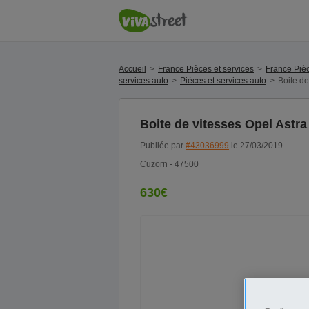
Accueil
France Pièces et services
France Pièc
services auto
Pièces et services auto
Boite de
Boite de vitesses Opel Astra
Publiée par
#43036999
le 27/03/2019
Cuzorn - 47500
630€