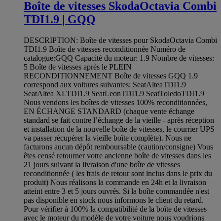
Boîte de vitesses SkodaOctavia Combi
TDI1.9 | GQQ
DESCRIPTION: Boîte de vitesses pour SkodaOctavia Combi
TDI1.9 Boîte de vitesses reconditionnée Numéro de
catalogue:GQQ Capacité du moteur: 1.9 Nombre de vitesses:
5 Boîte de vitesses après le PLEIN
RECONDITIONNEMENT Boîte de vitesses GQQ 1.9
correspond aux voitures suivantes: SeatAlteaTDI1.9
SeatAltea XLTDI1.9 SeatLeonTDI1.9 SeatToledoTDI1.9
Nous vendons les boîtes de vitesses 100% reconditionnées,
EN ÉCHANGE STANDARD (chaque vente échange
standard se fait contre l’échange de la vieille - après réception
et installation de la nouvelle boîte de vitesses, le courrier UPS
va passer récupérer la vieille boîte complète). Nous ne
facturons aucun dépôt remboursable (caution/consigne) Vous
êtes censé retourner votre ancienne boîte de vitesses dans les
21 jours suivant la livraison d'une boîte de vitesses
reconditionnée ( les frais de retour sont inclus dans le prix du
produit) Nous réalisons la commande en 24h et la livraison
atteint entre 3 et 5 jours ouvrés. Si la boîte commandée n'est
pas disponible en stock nous informons le client du retard.
Pour vérifier à 100% la compatibilité de la boîte de vitesses
avec le moteur du modèle de votre voiture nous voudrions