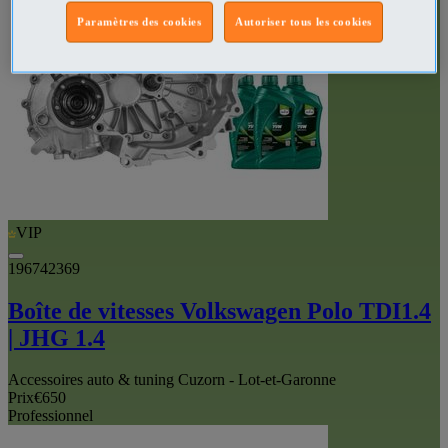
Paramètres des cookies
Autoriser tous les cookies
VIP
196742369
Boîte de vitesses Volkswagen Polo TDI1.4
| JHG 1.4
Accessoires auto & tuning Cuzorn - Lot-et-Garonne
Prix
€650
Professionnel