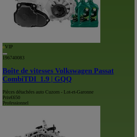
VIP
196740083
Boîte de vitesses Volkswagen Passat
CombiTDI_1.9 | GQQ
Pièces détachées auto Cuzorn - Lot-et-Garonne
Prix
€650
Professionnel