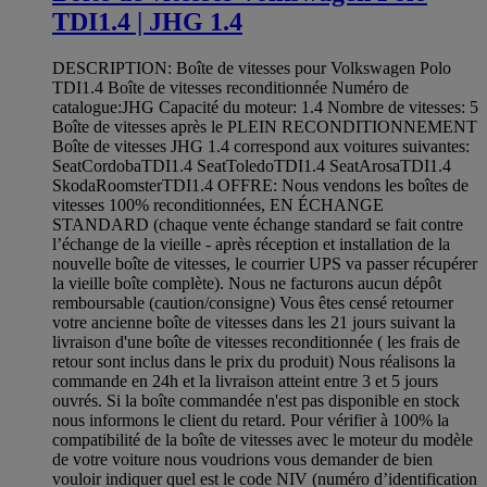
TDI1.4 | JHG 1.4
DESCRIPTION: Boîte de vitesses pour Volkswagen Polo
TDI1.4 Boîte de vitesses reconditionnée Numéro de
catalogue:JHG Capacité du moteur: 1.4 Nombre de vitesses: 5
Boîte de vitesses après le PLEIN RECONDITIONNEMENT
Boîte de vitesses JHG 1.4 correspond aux voitures suivantes:
SeatCordobaTDI1.4 SeatToledoTDI1.4 SeatArosaTDI1.4
SkodaRoomsterTDI1.4 OFFRE: Nous vendons les boîtes de
vitesses 100% reconditionnées, EN ÉCHANGE
STANDARD (chaque vente échange standard se fait contre
l’échange de la vieille - après réception et installation de la
nouvelle boîte de vitesses, le courrier UPS va passer récupérer
la vieille boîte complète). Nous ne facturons aucun dépôt
remboursable (caution/consigne) Vous êtes censé retourner
votre ancienne boîte de vitesses dans les 21 jours suivant la
livraison d'une boîte de vitesses reconditionnée ( les frais de
retour sont inclus dans le prix du produit) Nous réalisons la
commande en 24h et la livraison atteint entre 3 et 5 jours
ouvrés. Si la boîte commandée n'est pas disponible en stock
nous informons le client du retard. Pour vérifier à 100% la
compatibilité de la boîte de vitesses avec le moteur du modèle
de votre voiture nous voudrions vous demander de bien
vouloir indiquer quel est le code NIV (numéro d’identification