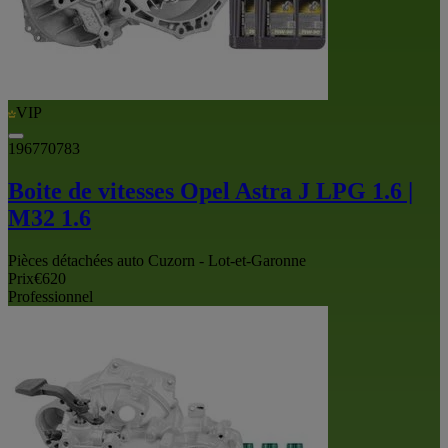
VIP
196770783
Boite de vitesses Opel Astra J LPG 1.6 |
M32 1.6
Pièces détachées auto Cuzorn - Lot-et-Garonne
Prix
€620
Professionnel