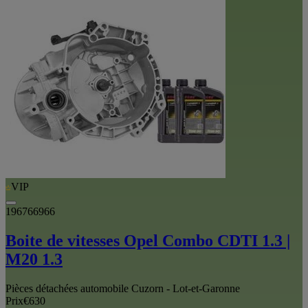
VIP
196766966
Boite de vitesses Opel Combo CDTI 1.3 |
M20 1.3
Pièces détachées automobile Cuzorn - Lot-et-Garonne
Prix
€630