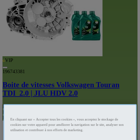
VIP
196743381
Boite de vitesses Volkswagen Touran
TDI_2.0 | JLU HDV 2.0
Pièces détachées automobile Cuzorn - Lot-et-Garonne
Prix
€650
Professionnel
En cliquant sur « Accepter tous les cookies », vous acceptez le stockage de
cookies sur votre appareil pour améliorer la navigation sur le site, analyser son
utilisation et contribuer à nos efforts de marketing.