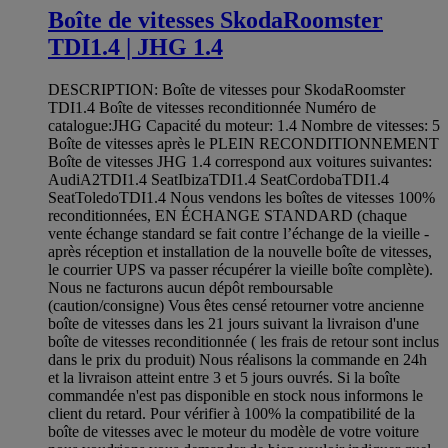
Boîte de vitesses SkodaRoomster
TDI1.4 | JHG 1.4
DESCRIPTION: Boîte de vitesses pour SkodaRoomster
TDI1.4 Boîte de vitesses reconditionnée Numéro de
catalogue:JHG Capacité du moteur: 1.4 Nombre de vitesses: 5
Boîte de vitesses après le PLEIN RECONDITIONNEMENT
Boîte de vitesses JHG 1.4 correspond aux voitures suivantes:
AudiA2TDI1.4 SeatIbizaTDI1.4 SeatCordobaTDI1.4
SeatToledoTDI1.4 Nous vendons les boîtes de vitesses 100%
reconditionnées, EN ÉCHANGE STANDARD (chaque
vente échange standard se fait contre l’échange de la vieille -
après réception et installation de la nouvelle boîte de vitesses,
le courrier UPS va passer récupérer la vieille boîte complète).
Nous ne facturons aucun dépôt remboursable
(caution/consigne) Vous êtes censé retourner votre ancienne
boîte de vitesses dans les 21 jours suivant la livraison d'une
boîte de vitesses reconditionnée ( les frais de retour sont inclus
dans le prix du produit) Nous réalisons la commande en 24h
et la livraison atteint entre 3 et 5 jours ouvrés. Si la boîte
commandée n'est pas disponible en stock nous informons le
client du retard. Pour vérifier à 100% la compatibilité de la
boîte de vitesses avec le moteur du modèle de votre voiture