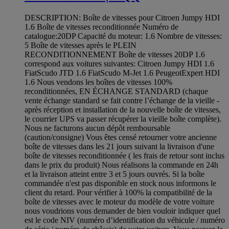
DESCRIPTION: Boîte de vitesses pour Citroen Jumpy HDI
1.6 Boîte de vitesses reconditionnée Numéro de
catalogue:20DP Capacité du moteur: 1.6 Nombre de vitesses:
5 Boîte de vitesses après le PLEIN
RECONDITIONNEMENT Boîte de vitesses 20DP 1.6
correspond aux voitures suivantes: Citroen Jumpy HDI 1.6
FiatScudo JTD 1.6 FiatScudo M-Jet 1.6 PeugeotExpert HDI
1.6 Nous vendons les boîtes de vitesses 100%
reconditionnées, EN ÉCHANGE STANDARD (chaque
vente échange standard se fait contre l’échange de la vieille -
après réception et installation de la nouvelle boîte de vitesses,
le courrier UPS va passer récupérer la vieille boîte complète).
Nous ne facturons aucun dépôt remboursable
(caution/consigne) Vous êtes censé retourner votre ancienne
boîte de vitesses dans les 21 jours suivant la livraison d'une
boîte de vitesses reconditionnée ( les frais de retour sont inclus
dans le prix du produit) Nous réalisons la commande en 24h
et la livraison atteint entre 3 et 5 jours ouvrés. Si la boîte
commandée n'est pas disponible en stock nous informons le
client du retard. Pour vérifier à 100% la compatibilité de la
boîte de vitesses avec le moteur du modèle de votre voiture
nous voudrions vous demander de bien vouloir indiquer quel
est le code NIV (numéro d’identification du véhicule / numéro