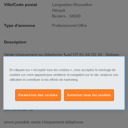
Ville/Code postal
Languedoc-Roussillon
Hérault
Beziers - 34500
Type d'annonce
Professionnel Offre
Description
vente Uniquement au téléphone 📞tel O7.81.64.O2.18 . 👍dispo
de suite sur Béziers
En cliquant sur « Accepter tous les cookies », vous acceptez le stockage de
turbo Renault clio 3 1l5 dci 85 ch .3 dispo . turbo Renault clio 3 65
cookies sur votre appareil pour améliorer la navigation sur le site, analyser son
ch 1l5 d prix 100 euro comme neuf .
utilisation et contribuer à nos efforts de marketing.
toute pièces dispo envoi possible vente Uniquement téléphone
Paramètres des cookies
Autoriser tous les cookies
j ai TOUS dispo voir la liste ...des véhicule j ai tous . toute pièces
son contrôler ok
envoi possible vente Uniquement téléphone