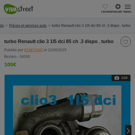
FAVORIS
PUBLIER ?
MENU
uto
Pièces et services auto
turbo Renault clio 3 1l5 dci 85 ch .3 dispo . turbo
turbo Renault clio 3 1l5 dci 85 ch .3 dispo . turbo
Publiée par
#24971045
le 22/06/2025
Beziers - 34500
100€
1
/10