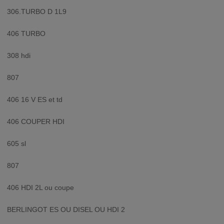
306.TURBO D 1L9
406 TURBO
308 hdi
807
406 16 V ES et td
406 COUPER HDI
605 sl
807
406 HDI 2L ou coupe
BERLINGOT ES OU DISEL OU HDI 2