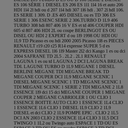
ES 106 SÉRIE 1 DIESEL ES 206 ES 1l1 1l4 16 et auto 206
HDI 1l4 2l hdi ou d 207 1l4 hdi 307 1l6 hdi . 307 2l hdI 106.
ES SERIE 1 309. D .ES 405 DIESEL ou es TD 306 ES
SERIE 1 306 ESENC SERIE 2 306.TURBO D 1L9 406
TURBO 308 hdi 807 406 16 V ES et td 406 COUPER HDI
605 sl 807 406 HDI 2L ou coupe BERLINGOT ES OU
DISEL OU HDI 2 EXPERT d ou 1l9 1998 OU HDI OU
1L9 TD Picasso es ou hdi 2000 2005 Picasso 1l8 es PIECES
RENAULT r19 r20 r25 R14 expresse SUPER 5 d es
EXPRESS DIESEL 1l6 1l9 Master 2l2 dci Kango 1 es ou dci
2004 SAFRANE TD 2L5 . 2L2 . 2L1 RENAULT
LAGUNA 1 es ou td LAGUNA 2 DCI LAGUNA BREAK
TDI. LAGUNE TURBO D 1L9 MEGANE 1 DIESEL
BERLINE MEGANE TDI MEGANE BREAK TD
MEGANE COUPER DCI 1L9 MEGANE SCENIC 1
DIESEL MEGANE SCENIC 1 TD MEGANE SCENIC 1
TDI MEGANE SCENIC 1 SERIE 2 TDI MEGANE 2 1L8
ESSENCE 1l9 dci 15 dci MEGANE COUPER 1 MEGANE
COUPER 2 MEGANE CABRIOLER 1 OU CLIO 1
ESSENCE BOITTE AUTO CLIO 1 ESSENCE 1L4 CLIO
1 ESSENCE 1L6 CLIO 1 DIESEL 1L9 CLIO 2 1L9
DIESEL et dci CLIO 2 1L9 POMPE EPIC . CLIO 2 1L5
DCI AN 2003 CLIO 2 ESSENCE 1L4 CLIO 3 1L5 DCI
TWINGO 1 1L2 ou Twingo auto ESPACE 1 TD OU ES