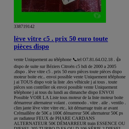
338719142
lève vitre c5 . prix 50 euro toute
pièces dispo
vente Uniquement au téléphone 📞tel O7.81.64.O2.18 . 👍
dispo de suite sur Béziers Citroën c5 hdi de 2000 a 2005
.dispo . lève vitre c5 . prix 50 euro pièces toute pièces dispo
moteur boite etc.. envoi possible vente Uniquement téléphone
j ai TOUS dispo voir la liste .des véhicule j ai tous . toute
pièces son contrôler ok envoi possible vente Uniquement
téléphone j ai tous du lundi au dimanche dispo ENVOI
Possible VOIR LA Liste tous moteur de la liste moteur boite
démarreur alternateur volant . commodo . vitre . aile . ventilo .
clim jante lève vitre vitre etc.. kit démarrage train ar avant
Crémaillère de 50€ a 100€ démarreur 50€ alternateur 50€ ps
av radiateur FEUX de PHARE CARDANS
ALTERNATEUR 50€ DÉMARREUR train ESSENCE OU
DIESEL 205 TURBO D ES OU D 106 SÉRIE 2 DIESEL