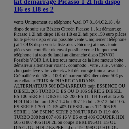
kit démarrage Picasso 1 2l hdi dispo
1l6 es 1l8 es 2
vente Uniquement au téléphone 📞tel O7.81.64.O2.18 . 👍
dispo de suite sur Béziers Citroën Picasso 1 . kit démarrage
Picasso 1 2l hdi dispo 1l6 es 1l8 es 2l hdi prix 150 euro pièces
toute pièces dispo envoi possible vente Uniquement téléphone
j ai TOUS dispo voir la liste .des véhicule j ai tous . toute
pièces son contrôler ok envoi possible vente Uniquement
téléphone j ai tous du lundi au dimanche dispo ENVOI
Possible VOIR LA Liste tous moteur de la liste moteur boite
démarreur alternateur volant . commodo . vitre . aile . ventilo .
clim jante lève vitre vitre etc.. kit démarrage train ar avant
Crémaillère de 50€ a 100€ démarreur 50€ alternateur 50€ ps
av radiateur FEUX de PHARE CARDANS
ALTERNATEUR 50€ DÉMARREUR train ESSENCE OU
DIESEL 205 TURBO D ES OU D 106 SÉRIE 2 DIESEL
ES 106 SÉRIE 1 DIESEL ES 206 ES 1l1 1l4 16 et auto 206
HDI 1l4 2l hdi ou d 207 1l4 hdi 307 1l6 hdi . 307 2l hdI 106.
ES SERIE 1 309. D .ES 405 DIESEL ou es TD 306 ES
SERIE 1 306 ESENC SERIE 2 306.TURBO D 1L9 406
TURBO 308 hdi 807 406 16 V ES et td 406 COUPER HDI
605 sl 807 406 HDI 2L ou coupe BERLINGOT ES OU
DISEL OU HDI 2 EXPERT d ou 1l9 1998 OU HDI OU