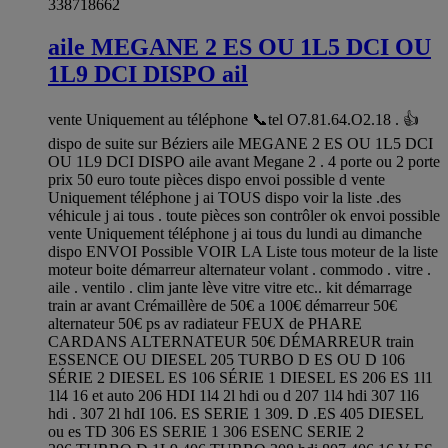
338718662
aile MEGANE 2 ES OU 1L5 DCI OU
1L9 DCI DISPO ail
vente Uniquement au téléphone 📞tel O7.81.64.O2.18 . 👍
dispo de suite sur Béziers aile MEGANE 2 ES OU 1L5 DCI
OU 1L9 DCI DISPO aile avant Megane 2 . 4 porte ou 2 porte
prix 50 euro toute pièces dispo envoi possible d vente
Uniquement téléphone j ai TOUS dispo voir la liste .des
véhicule j ai tous . toute pièces son contrôler ok envoi possible
vente Uniquement téléphone j ai tous du lundi au dimanche
dispo ENVOI Possible VOIR LA Liste tous moteur de la liste
moteur boite démarreur alternateur volant . commodo . vitre .
aile . ventilo . clim jante lève vitre vitre etc.. kit démarrage
train ar avant Crémaillère de 50€ a 100€ démarreur 50€
alternateur 50€ ps av radiateur FEUX de PHARE
CARDANS ALTERNATEUR 50€ DÉMARREUR train
ESSENCE OU DIESEL 205 TURBO D ES OU D 106
SÉRIE 2 DIESEL ES 106 SÉRIE 1 DIESEL ES 206 ES 1l1
1l4 16 et auto 206 HDI 1l4 2l hdi ou d 207 1l4 hdi 307 1l6
hdi . 307 2l hdI 106. ES SERIE 1 309. D .ES 405 DIESEL
ou es TD 306 ES SERIE 1 306 ESENC SERIE 2