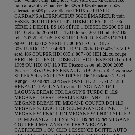
train ar avant Crémaillère de 50€ a 100€ démarreur 50€
alternateur 50€ ps av radiateur FEUX de PHARE
CARDANS ALTERNATEUR 50€ DÉMARREUR train
ESSENCE OU DIESEL 205 TURBO D ES OU D 106
SÉRIE 2 DIESEL ES 106 SÉRIE 1 DIESEL ES 206 ES 1l1
1l4 16 et auto 206 HDI 1l4 2l hdi ou d 207 1l4 hdi 307 1l6
hdi . 307 2l hdI 106. ES SERIE 1 309. D .ES 405 DIESEL
ou es TD 306 ES SERIE 1 306 ESENC SERIE 2
306.TURBO D 1L9 406 TURBO 308 hdi 807 406 16 V ES
et td 406 COUPER HDI 605 sl 807 406 HDI 2L ou coupe
BERLINGOT ES OU DISEL OU HDI 2 EXPERT d ou 1l9
1998 OU HDI OU 1L9 TD Picasso es ou hdi 2000 2005
Picasso 1l8 es PIECES RENAULT r19 r20 r25 R14 expresse
SUPER 5 d es EXPRESS DIESEL 1l6 1l9 Master 2l2 dci
Kango 1 es ou dci 2004 SAFRANE TD 2L5 . 2L2 . 2L1
RENAULT LAGUNA 1 es ou td LAGUNA 2 DCI
LAGUNA BREAK TDI. LAGUNE TURBO D 1L9
MEGANE 1 DIESEL BERLINE MEGANE TDI
MEGANE BREAK TD MEGANE COUPER DCI 1L9
MEGANE SCENIC 1 DIESEL MEGANE SCENIC 1 TD
MEGANE SCENIC 1 TDI MEGANE SCENIC 1 SERIE 2
TDI MEGANE 2 1L8 ESSENCE 1l9 dci 15 dci MEGANE
COUPER 1 MEGANE COUPER 2 MEGANE
CABRIOLER 1 OU CLIO 1 ESSENCE BOITTE AUTO