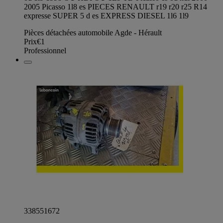
2005 Picasso 1l8 es PIECES RENAULT r19 r20 r25 R14
expresse SUPER 5 d es EXPRESS DIESEL 1l6 1l9
Pièces détachées automobile Agde - Hérault
Prix
€1
Professionnel
338551672