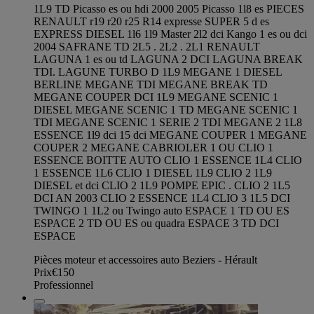
1L9 TD Picasso es ou hdi 2000 2005 Picasso 1l8 es PIECES
RENAULT r19 r20 r25 R14 expresse SUPER 5 d es
EXPRESS DIESEL 1l6 1l9 Master 2l2 dci Kango 1 es ou dci
2004 SAFRANE TD 2L5 . 2L2 . 2L1 RENAULT
LAGUNA 1 es ou td LAGUNA 2 DCI LAGUNA BREAK
TDI. LAGUNE TURBO D 1L9 MEGANE 1 DIESEL
BERLINE MEGANE TDI MEGANE BREAK TD
MEGANE COUPER DCI 1L9 MEGANE SCENIC 1
DIESEL MEGANE SCENIC 1 TD MEGANE SCENIC 1
TDI MEGANE SCENIC 1 SERIE 2 TDI MEGANE 2 1L8
ESSENCE 1l9 dci 15 dci MEGANE COUPER 1 MEGANE
COUPER 2 MEGANE CABRIOLER 1 OU CLIO 1
ESSENCE BOITTE AUTO CLIO 1 ESSENCE 1L4 CLIO
1 ESSENCE 1L6 CLIO 1 DIESEL 1L9 CLIO 2 1L9
DIESEL et dci CLIO 2 1L9 POMPE EPIC . CLIO 2 1L5
DCI AN 2003 CLIO 2 ESSENCE 1L4 CLIO 3 1L5 DCI
TWINGO 1 1L2 ou Twingo auto ESPACE 1 TD OU ES
ESPACE 2 TD OU ES ou quadra ESPACE 3 TD DCI
ESPACE
Pièces moteur et accessoires auto Beziers - Hérault
Prix
€150
Professionnel