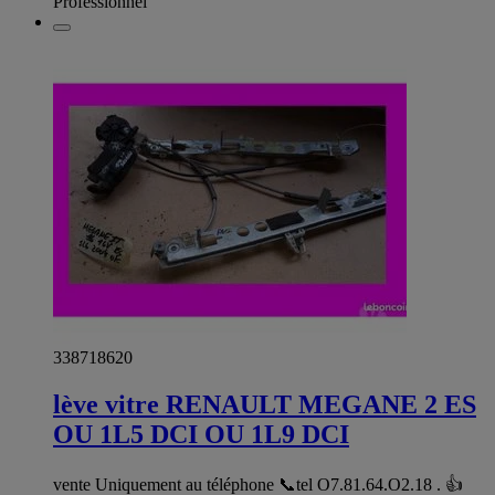
Professionnel
338718620
lève vitre RENAULT MEGANE 2 ES
OU 1L5 DCI OU 1L9 DCI
vente Uniquement au téléphone 📞tel O7.81.64.O2.18 . 👍