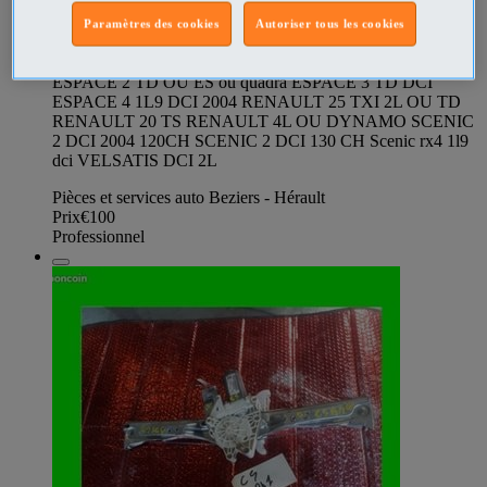
1 ESSENCE 1L6 CLIO 1 DIESEL 1L9 CLIO 2 1L9
DIESEL et dci CLIO 2 1L9 POMPE EPIC . CLIO 2 1L5
Paramètres des cookies
Autoriser tous les cookies
DCI AN 2003 CLIO 2 ESSENCE 1L4 CLIO 3 1L5 DCI
TWINGO 1 1L2 ou Twingo auto ESPACE 1 TD OU ES
ESPACE 2 TD OU ES ou quadra ESPACE 3 TD DCI
ESPACE 4 1L9 DCI 2004 RENAULT 25 TXI 2L OU TD
RENAULT 20 TS RENAULT 4L OU DYNAMO SCENIC
2 DCI 2004 120CH SCENIC 2 DCI 130 CH Scenic rx4 1l9
dci VELSATIS DCI 2L
Pièces et services auto Beziers - Hérault
Prix
€100
Professionnel