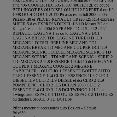
306.TURBO D 1L9 406 TURBO 308 hdi 807 406 16 V ES
et td 406 COUPER HDI 605 sl 807 406 HDI 2L ou coupe
BERLINGOT ES OU DISEL OU HDI 2 EXPERT d ou 1l9
1998 OU HDI OU 1L9 TD Picasso es ou hdi 2000 2005
Picasso 1l8 es PIECES RENAULT r19 r20 r25 R14 expresse
SUPER 5 d es EXPRESS DIESEL 1l6 1l9 Master 2l2 dci
Kango 1 es ou dci 2004 SAFRANE TD 2L5 . 2L2 . 2L1
RENAULT LAGUNA 1 es ou td LAGUNA 2 DCI
LAGUNA BREAK TDI. LAGUNE TURBO D 1L9
MEGANE 1 DIESEL BERLINE MEGANE TDI
MEGANE BREAK TD MEGANE COUPER DCI 1L9
MEGANE SCENIC 1 DIESEL MEGANE SCENIC 1 TD
MEGANE SCENIC 1 TDI MEGANE SCENIC 1 SERIE 2
TDI MEGANE 2 1L8 ESSENCE 1l9 dci 15 dci MEGANE
COUPER 1 MEGANE COUPER 2 MEGANE
CABRIOLER 1 OU CLIO 1 ESSENCE BOITTE AUTO
CLIO 1 ESSENCE 1L4 CLIO 1 ESSENCE 1L6 CLIO 1
DIESEL 1L9 CLIO 2 1L9 DIESEL et dci CLIO 2 1L9
POMPE EPIC . CLIO 2 1L5 DCI AN 2003 CLIO 2
ESSENCE 1L4 CLIO 3 1L5 DCI TWINGO 1 1L2 ou
Twingo auto ESPACE 1 TD OU ES ESPACE 2 TD OU ES
ou quadra ESPACE 3 TD DCI ESP
Pièces moteur et accessoires auto Beziers - Hérault
Prix
€50