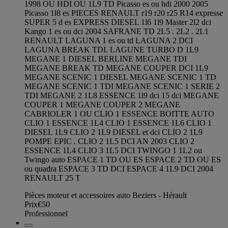
1998 OU HDI OU 1L9 TD Picasso es ou hdi 2000 2005
Picasso 1l8 es PIECES RENAULT r19 r20 r25 R14 expresse
SUPER 5 d es EXPRESS DIESEL 1l6 1l9 Master 2l2 dci
Kango 1 es ou dci 2004 SAFRANE TD 2L5 . 2L2 . 2L1
RENAULT LAGUNA 1 es ou td LAGUNA 2 DCI
LAGUNA BREAK TDI. LAGUNE TURBO D 1L9
MEGANE 1 DIESEL BERLINE MEGANE TDI
MEGANE BREAK TD MEGANE COUPER DCI 1L9
MEGANE SCENIC 1 DIESEL MEGANE SCENIC 1 TD
MEGANE SCENIC 1 TDI MEGANE SCENIC 1 SERIE 2
TDI MEGANE 2 1L8 ESSENCE 1l9 dci 15 dci MEGANE
COUPER 1 MEGANE COUPER 2 MEGANE
CABRIOLER 1 OU CLIO 1 ESSENCE BOITTE AUTO
CLIO 1 ESSENCE 1L4 CLIO 1 ESSENCE 1L6 CLIO 1
DIESEL 1L9 CLIO 2 1L9 DIESEL et dci CLIO 2 1L9
POMPE EPIC . CLIO 2 1L5 DCI AN 2003 CLIO 2
ESSENCE 1L4 CLIO 3 1L5 DCI TWINGO 1 1L2 ou
Twingo auto ESPACE 1 TD OU ES ESPACE 2 TD OU ES
ou quadra ESPACE 3 TD DCI ESPACE 4 1L9 DCI 2004
RENAULT 25 T
Pièces moteur et accessoires auto Beziers - Hérault
Prix
€50
Professionnel