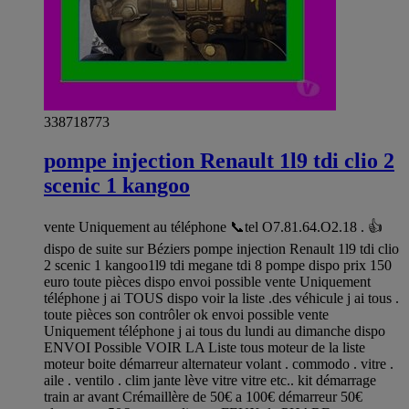
338718773
pompe injection Renault 1l9 tdi clio 2
scenic 1 kangoo
vente Uniquement au téléphone 📞tel O7.81.64.O2.18 . 👍
dispo de suite sur Béziers pompe injection Renault 1l9 tdi clio
2 scenic 1 kangoo1l9 tdi megane tdi 8 pompe dispo prix 150
euro toute pièces dispo envoi possible vente Uniquement
téléphone j ai TOUS dispo voir la liste .des véhicule j ai tous .
toute pièces son contrôler ok envoi possible vente
Uniquement téléphone j ai tous du lundi au dimanche dispo
ENVOI Possible VOIR LA Liste tous moteur de la liste
moteur boite démarreur alternateur volant . commodo . vitre .
aile . ventilo . clim jante lève vitre vitre etc.. kit démarrage
train ar avant Crémaillère de 50€ a 100€ démarreur 50€