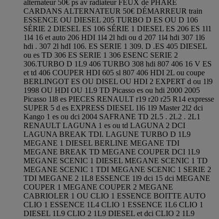
alternateur 50€ ps av radiateur FEUX de PHARE
CARDANS ALTERNATEUR 50€ DÉMARREUR train
ESSENCE OU DIESEL 205 TURBO D ES OU D 106
SÉRIE 2 DIESEL ES 106 SÉRIE 1 DIESEL ES 206 ES 1l1
1l4 16 et auto 206 HDI 1l4 2l hdi ou d 207 1l4 hdi 307 1l6
hdi . 307 2l hdI 106. ES SERIE 1 309. D .ES 405 DIESEL
ou es TD 306 ES SERIE 1 306 ESENC SERIE 2
306.TURBO D 1L9 406 TURBO 308 hdi 807 406 16 V ES
et td 406 COUPER HDI 605 sl 807 406 HDI 2L ou coupe
BERLINGOT ES OU DISEL OU HDI 2 EXPERT d ou 1l9
1998 OU HDI OU 1L9 TD Picasso es ou hdi 2000 2005
Picasso 1l8 es PIECES RENAULT r19 r20 r25 R14 expresse
SUPER 5 d es EXPRESS DIESEL 1l6 1l9 Master 2l2 dci
Kango 1 es ou dci 2004 SAFRANE TD 2L5 . 2L2 . 2L1
RENAULT LAGUNA 1 es ou td LAGUNA 2 DCI
LAGUNA BREAK TDI. LAGUNE TURBO D 1L9
MEGANE 1 DIESEL BERLINE MEGANE TDI
MEGANE BREAK TD MEGANE COUPER DCI 1L9
MEGANE SCENIC 1 DIESEL MEGANE SCENIC 1 TD
MEGANE SCENIC 1 TDI MEGANE SCENIC 1 SERIE 2
TDI MEGANE 2 1L8 ESSENCE 1l9 dci 15 dci MEGANE
COUPER 1 MEGANE COUPER 2 MEGANE
CABRIOLER 1 OU CLIO 1 ESSENCE BOITTE AUTO
CLIO 1 ESSENCE 1L4 CLIO 1 ESSENCE 1L6 CLIO 1
DIESEL 1L9 CLIO 2 1L9 DIESEL et dci CLIO 2 1L9