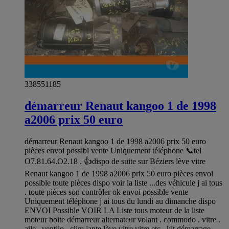
338551185
démarreur Renaut kangoo 1 de 1998
a2006 prix 50 euro
démarreur Renaut kangoo 1 de 1998 a2006 prix 50 euro
pièces envoi possibl vente Uniquement téléphone 📞tel
O7.81.64.O2.18 . 👍dispo de suite sur Béziers lève vitre
Renaut kangoo 1 de 1998 a2006 prix 50 euro pièces envoi
possible toute pièces dispo voir la liste ...des véhicule j ai tous
. toute pièces son contrôler ok envoi possible vente
Uniquement téléphone j ai tous du lundi au dimanche dispo
ENVOI Possible VOIR LA Liste tous moteur de la liste
moteur boite démarreur alternateur volant . commodo . vitre .
aile . ventilo . clim jante lève vitre vitre etc.. kit démarrage