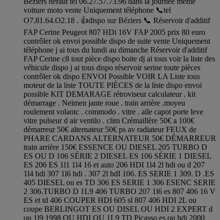
Béziers héraut tel 06.27.57.73.96 dans la journée même
voiture moto vente Uniquement téléphone 📞tel
O7.81.64.O2.18 . 👍dispo sur Béziers 📞 Réservoir d'additif
FAP Cerine Peugeot 807 HDi 16V FAP 2005 prix 80 euro
contrôler ok envoi possible dispo de suite vente Uniquement
téléphone j ai tous du lundi au dimanche Réservoir d'additif
FAP Cerine c8 tout pièce dispo boite dj ai tous voir la liste des
véhicule dispo j ai tous dispo réservoir serine toute pièces
contrôler ok dispo ENVOI Possible VOIR LA Liste tous
moteur de la liste TOUTE PIÈCES de la liste dispo envoi
possible KIT DEMARAGE rétroviseur calculateur . kit
démarrage . Neimen jante roue . train arrière .moyeu
roulement volantc . commodo . vitre . aile capot porte leve
vitre pulseur d air ventilo . clim Crémaillère 50€ a 100€
démarreur 50€ alternateur 50€ ps av radiateur FEUX de
PHARE CARDANS ALTERNATEUR 50€ DÉMARREUR
train arrière 150€ ESSENCE OU DIESEL 205 TURBO D
ES OU D 106 SÉRIE 2 DIESEL ES 106 SÉRIE 1 DIESEL
ES 206 ES 1l1 1l4 16 et auto 206 HDI 1l4 2l hdi ou d 207
1l4 hdi 307 1l6 hdi . 307 2l hdI 106. ES SERIE 1 309. D .ES
405 DIESEL ou es TD 306 ES SERIE 1 306 ESENC SERIE
2 306.TURBO D 1L9 406 TURBO 207 1l6 es 807 406 16 V
ES et td 406 COUPER HDI 605 sl 807 406 HDI 2L ou
coupe BERLINGOT ES OU DISEL OU HDI 2 EXPERT d
ou 1l9 1998 OU HDI OU 1L9 TD Picasso es ou hdi 2000