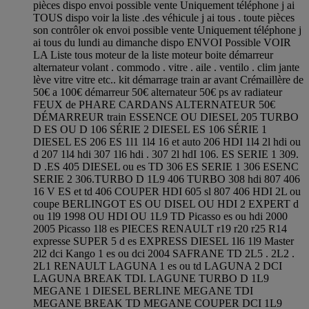
pièces dispo envoi possible vente Uniquement téléphone j ai
TOUS dispo voir la liste .des véhicule j ai tous . toute pièces
son contrôler ok envoi possible vente Uniquement téléphone j
ai tous du lundi au dimanche dispo ENVOI Possible VOIR
LA Liste tous moteur de la liste moteur boite démarreur
alternateur volant . commodo . vitre . aile . ventilo . clim jante
lève vitre vitre etc.. kit démarrage train ar avant Crémaillère de
50€ a 100€ démarreur 50€ alternateur 50€ ps av radiateur
FEUX de PHARE CARDANS ALTERNATEUR 50€
DÉMARREUR train ESSENCE OU DIESEL 205 TURBO
D ES OU D 106 SÉRIE 2 DIESEL ES 106 SÉRIE 1
DIESEL ES 206 ES 1l1 1l4 16 et auto 206 HDI 1l4 2l hdi ou
d 207 1l4 hdi 307 1l6 hdi . 307 2l hdI 106. ES SERIE 1 309.
D .ES 405 DIESEL ou es TD 306 ES SERIE 1 306 ESENC
SERIE 2 306.TURBO D 1L9 406 TURBO 308 hdi 807 406
16 V ES et td 406 COUPER HDI 605 sl 807 406 HDI 2L ou
coupe BERLINGOT ES OU DISEL OU HDI 2 EXPERT d
ou 1l9 1998 OU HDI OU 1L9 TD Picasso es ou hdi 2000
2005 Picasso 1l8 es PIECES RENAULT r19 r20 r25 R14
expresse SUPER 5 d es EXPRESS DIESEL 1l6 1l9 Master
2l2 dci Kango 1 es ou dci 2004 SAFRANE TD 2L5 . 2L2 .
2L1 RENAULT LAGUNA 1 es ou td LAGUNA 2 DCI
LAGUNA BREAK TDI. LAGUNE TURBO D 1L9
MEGANE 1 DIESEL BERLINE MEGANE TDI
MEGANE BREAK TD MEGANE COUPER DCI 1L9