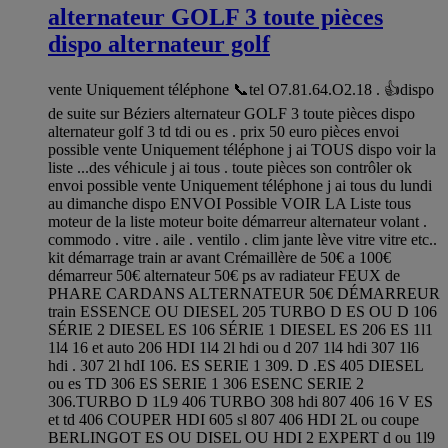
alternateur GOLF 3 toute pièces
dispo alternateur golf
vente Uniquement téléphone 📞tel O7.81.64.O2.18 . 👍dispo
de suite sur Béziers alternateur GOLF 3 toute pièces dispo
alternateur golf 3 td tdi ou es . prix 50 euro pièces envoi
possible vente Uniquement téléphone j ai TOUS dispo voir la
liste ...des véhicule j ai tous . toute pièces son contrôler ok
envoi possible vente Uniquement téléphone j ai tous du lundi
au dimanche dispo ENVOI Possible VOIR LA Liste tous
moteur de la liste moteur boite démarreur alternateur volant .
commodo . vitre . aile . ventilo . clim jante lève vitre vitre etc..
kit démarrage train ar avant Crémaillère de 50€ a 100€
démarreur 50€ alternateur 50€ ps av radiateur FEUX de
PHARE CARDANS ALTERNATEUR 50€ DÉMARREUR
train ESSENCE OU DIESEL 205 TURBO D ES OU D 106
SÉRIE 2 DIESEL ES 106 SÉRIE 1 DIESEL ES 206 ES 1l1
1l4 16 et auto 206 HDI 1l4 2l hdi ou d 207 1l4 hdi 307 1l6
hdi . 307 2l hdI 106. ES SERIE 1 309. D .ES 405 DIESEL
ou es TD 306 ES SERIE 1 306 ESENC SERIE 2
306.TURBO D 1L9 406 TURBO 308 hdi 807 406 16 V ES
et td 406 COUPER HDI 605 sl 807 406 HDI 2L ou coupe
BERLINGOT ES OU DISEL OU HDI 2 EXPERT d ou 1l9