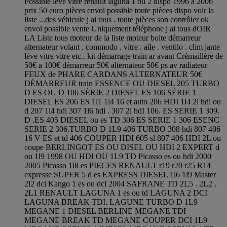
Possible lève vitre renault laguna 1 ou 2 dispo 1996 a 2006
prix 50 euro pièces envoi possible toute pièces dispo voir la
liste ...des véhicule j ai tous . toute pièces son contrôler ok
envoi possible vente Uniquement téléphone j ai tous dOIR
LA Liste tous moteur de la liste moteur boite démarreur
alternateur volant . commodo . vitre . aile . ventilo . clim jante
lève vitre vitre etc.. kit démarrage train ar avant Crémaillère de
50€ a 100€ démarreur 50€ alternateur 50€ ps av radiateur
FEUX de PHARE CARDANS ALTERNATEUR 50€
DÉMARREUR train ESSENCE OU DIESEL 205 TURBO
D ES OU D 106 SÉRIE 2 DIESEL ES 106 SÉRIE 1
DIESEL ES 206 ES 1l1 1l4 16 et auto 206 HDI 1l4 2l hdi ou
d 207 1l4 hdi 307 1l6 hdi . 307 2l hdI 106. ES SERIE 1 309.
D .ES 405 DIESEL ou es TD 306 ES SERIE 1 306 ESENC
SERIE 2 306.TURBO D 1L9 406 TURBO 308 hdi 807 406
16 V ES et td 406 COUPER HDI 605 sl 807 406 HDI 2L ou
coupe BERLINGOT ES OU DISEL OU HDI 2 EXPERT d
ou 1l9 1998 OU HDI OU 1L9 TD Picasso es ou hdi 2000
2005 Picasso 1l8 es PIECES RENAULT r19 r20 r25 R14
expresse SUPER 5 d es EXPRESS DIESEL 1l6 1l9 Master
2l2 dci Kango 1 es ou dci 2004 SAFRANE TD 2L5 . 2L2 .
2L1 RENAULT LAGUNA 1 es ou td LAGUNA 2 DCI
LAGUNA BREAK TDI. LAGUNE TURBO D 1L9
MEGANE 1 DIESEL BERLINE MEGANE TDI
MEGANE BREAK TD MEGANE COUPER DCI 1L9