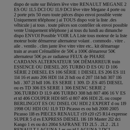
dispo de suite sur Béziers lève vitre RENAULT MEGANE 2
ES OU 1L5 DCI OU 1L9 DCI lève vitre Megane 4 porte ou
2 porte prix 50 euro toute pièces dispo envoi possible vente
Uniquement téléphone j ai TOUS dispo voir la liste .des
véhicule j ai tous . toute pièces son contrôler ok envoi possible
vente Uniquement téléphone j ai tous du lundi au dimanche
dispo ENVOI Possible VOIR LA Liste tous moteur de la liste
moteur boite démarreur alternateur volant . commodo . vitre .
aile . ventilo . clim jante lève vitre vitre etc.. kit démarrage
train ar avant Crémaillère de 50€ a 100€ démarreur 50€
alternateur 50€ ps av radiateur FEUX de PHARE
CARDANS ALTERNATEUR 50€ DÉMARREUR train
ESSENCE OU DIESEL 205 TURBO D ES OU D 106
SÉRIE 2 DIESEL ES 106 SÉRIE 1 DIESEL ES 206 ES 1l1
1l4 16 et auto 206 HDI 1l4 2l hdi ou d 207 1l4 hdi 307 1l6
hdi . 307 2l hdI 106. ES SERIE 1 309. D .ES 405 DIESEL
ou es TD 306 ES SERIE 1 306 ESENC SERIE 2
306.TURBO D 1L9 406 TURBO 308 hdi 807 406 16 V ES
et td 406 COUPER HDI 605 sl 807 406 HDI 2L ou coupe
BERLINGOT ES OU DISEL OU HDI 2 EXPERT d ou 1l9
1998 OU HDI OU 1L9 TD Picasso es ou hdi 2000 2005
Picasso 1l8 es PIECES RENAULT r19 r20 r25 R14 expresse
SUPER 5 d es EXPRESS DIESEL 1l6 1l9 Master 2l2 dci
Kango 1 es ou dci 2004 SAFRANE TD 2L5 . 2L2 . 2L1
RENAULT LAGUNA 1 es ou td LAGUNA 2 DCI