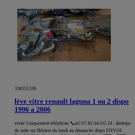
338551339
lève vitre renault laguna 1 ou 2 dispo
1996 a 2006
vente Uniquement téléphone 📞tel O7.81.64.O2.18 . 👍dispo
de suite sur Béziers du lundi au dimanche dispo ENVOI