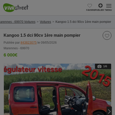
FAVORIS
PUBLIER ?
MENU
arennes - 69970 Voitures
Voitures
Kangoo 1.5 dci 90cv 1ère main pompier
Kangoo 1.5 dci 90cv 1ère main pompier
Publiée par
#43823075
le 09/05/2026
Marennes - 69970
6 000€
1
/6