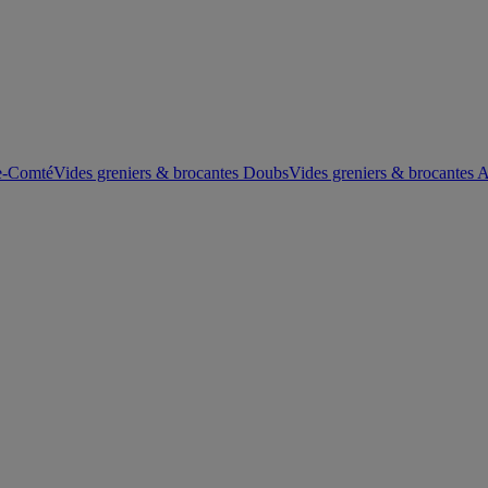
he-Comté
Vides greniers & brocantes Doubs
Vides greniers & brocantes 