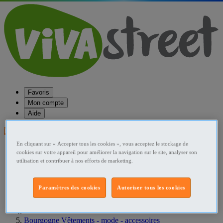
Favoris
Mon compte
Aide
Publier une annonce
En cliquant sur « Accepter tous les cookies », vous acceptez le stockage de
Favoris
cookies sur votre appareil pour améliorer la navigation sur le site, analyser son
Publier une annonce
utilisation et contribuer à nos efforts de marketing.
Menu
Accueil
Paramètres des cookies
Autoriser tous les cookies
France Vêtements - mode - accessoires
Bourgogne Vêtements - mode - accessoires