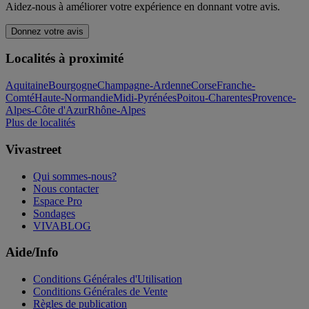
Aidez-nous à améliorer votre expérience en donnant votre avis.
Donnez votre avis
Localités à proximité
Aquitaine
Bourgogne
Champagne-Ardenne
Corse
Franche-
Comté
Haute-Normandie
Midi-Pyrénées
Poitou-Charentes
Provence-
Alpes-Côte d'Azur
Rhône-Alpes
Plus de localités
Vivastreet
Qui sommes-nous?
Nous contacter
Espace Pro
Sondages
VIVABLOG
Aide/Info
Conditions Générales d'Utilisation
Conditions Générales de Vente
Règles de publication