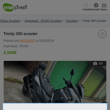
FAVORIS
PUBLIER ?
MENU
d'Oise Scooters
Argenteuil - 95100 Scooters
Scooters
Tricity 300 scooter
Tricity 300 scooter
Publiée par
#64316825
le 16/05/2026
Argenteuil - 95100
4 200€
1
/3