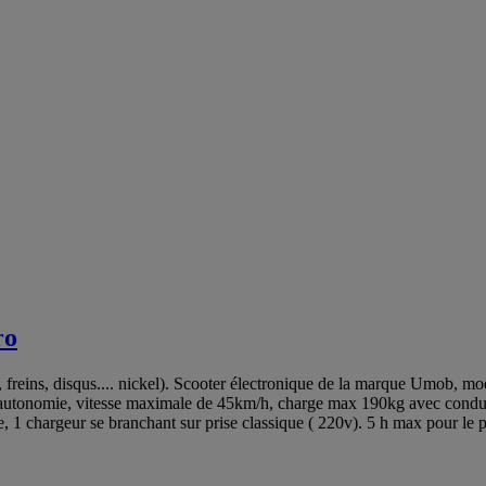
ro
 disqus.... nickel). Scooter électronique de la marque Umob, m
 d autonomie, vitesse maximale de 45km/h, charge max 190kg avec cond
 1 chargeur se branchant sur prise classique ( 220v). 5 h max pour le pl