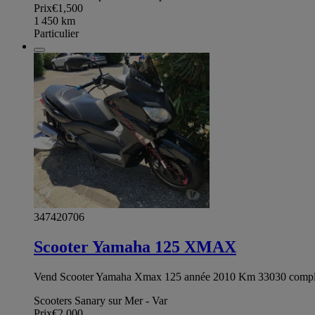
Prix
€1,500
1 450
km
Particulier
347420706
Scooter Yamaha 125 XMAX
Vend Scooter Yamaha Xmax 125 année 2010 Km 33030 complè
Scooters Sanary sur Mer - Var
Prix
€2,000