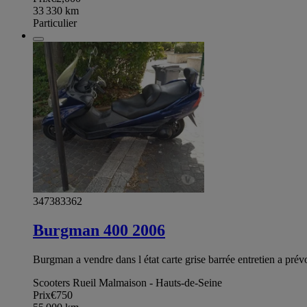
33 330
km
Particulier
347383362
Burgman 400 2006
Burgman a vendre dans l état carte grise barrée entretien a prévoi
Scooters Rueil Malmaison - Hauts-de-Seine
Prix
€750