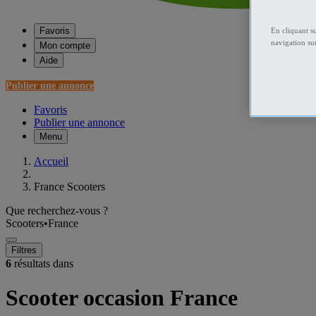
Favoris
En cliquant s
navigation sur
Mon compte
Aide
Publier une annonce
Favoris
Publier une annonce
Menu
Accueil
France Scooters
Que recherchez-vous ?
Scooters
•
France
Filtres
6
résultats dans
Scooter occasion France