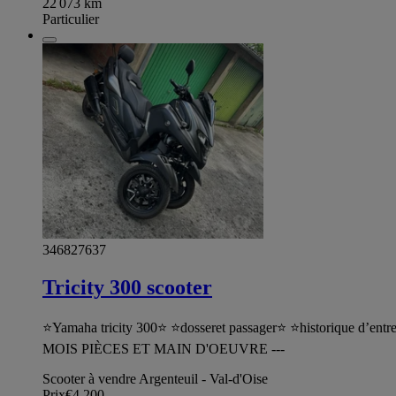
22 073
km
Particulier
346827637
Tricity 300 scooter
⭐️Yamaha tricity 300⭐️ ⭐️dosseret passager⭐️ ⭐️histo
MOIS PIÈCES ET MAIN D'OEUVRE ---
Scooter à vendre Argenteuil - Val-d'Oise
Prix
€4,200