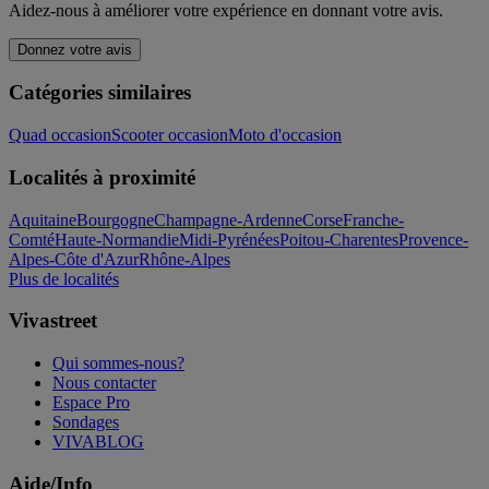
Aidez-nous à améliorer votre expérience en donnant votre avis.
Donnez votre avis
Catégories similaires
Quad occasion
Scooter occasion
Moto d'occasion
Localités à proximité
Aquitaine
Bourgogne
Champagne-Ardenne
Corse
Franche-
Comté
Haute-Normandie
Midi-Pyrénées
Poitou-Charentes
Provence-
Alpes-Côte d'Azur
Rhône-Alpes
Plus de localités
Vivastreet
Qui sommes-nous?
Nous contacter
Espace Pro
Sondages
VIVABLOG
Aide/Info