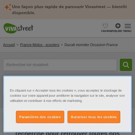
Une façon plus rapide de parcourir Vivastreet — bientôt
disponible.
FAVORIS
PUBLIER ?
MENU
Accueil
France Motos - scooters
Ducati monster Occasion France
Rechercher
un
modèle,
une
Catégorie
Sélectionnez la localisation
marque,
une
En cliquant sur « Accepter tous les cookies », vous acceptez le stockage de
cylindrée...
cookies sur votre appareil pour améliorer la navigation sur le site, analyser son
Filtres
Galerie
Alerte
utilisation et contribuer à nos efforts de marketing.
Paramètres des cookies
Autoriser tous les cookies
Il n'y a pas de résultats. Élargissez votre
recherche pour retrouver toutes nos