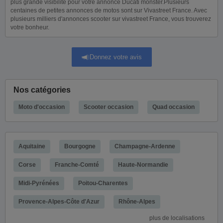
plus grande visibilité pour votre annonce Ducati monster.Plusieurs
centaines de petites annonces de motos sont sur Vivastreet France. Avec
plusieurs milliers d'annonces scooter sur vivastreet France, vous trouverez
votre bonheur.
Donnez votre avis
Nos catégories
Moto d'occasion
Scooter occasion
Quad occasion
Aquitaine
Bourgogne
Champagne-Ardenne
Corse
Franche-Comté
Haute-Normandie
Midi-Pyrénées
Poitou-Charentes
Provence-Alpes-Côte d'Azur
Rhône-Alpes
plus de localisations