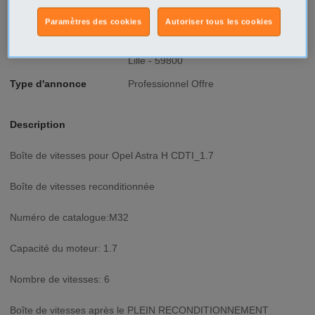
Prix
699€
Ville/Code postal
Nord-Pas-de-Calais
Paramètres des cookies
Autoriser tous les cookies
Nord
Lille
Lille - 59800
Type d'annonce
Professionnel Offre
Description
Boîte de vitesses pour Opel Astra H CDTI_1.7
Boîte de vitesses reconditionnée
Numéro de catalogue:M32
Capacité du moteur: 1.7
Nombre de vitesses: 6
Boîte de vitesses après le PLEIN RECONDITIONNEMENT