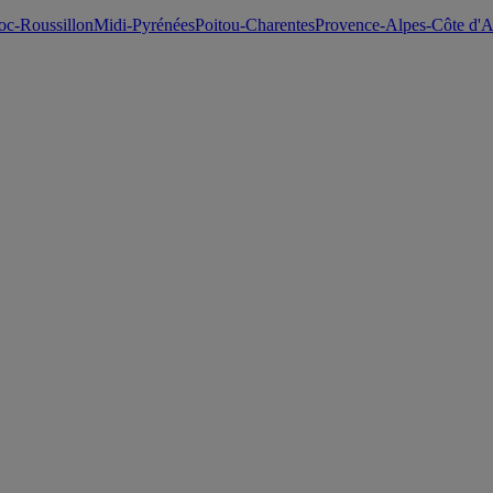
c-Roussillon
Midi-Pyrénées
Poitou-Charentes
Provence-Alpes-Côte d'A