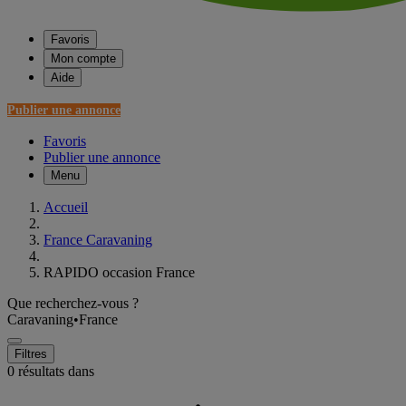
Favoris
Mon compte
Aide
Publier une annonce
Favoris
Publier une annonce
Menu
Accueil
France Caravaning
RAPIDO occasion France
Que recherchez-vous ?
Caravaning
•
France
Filtres
0 résultats dans