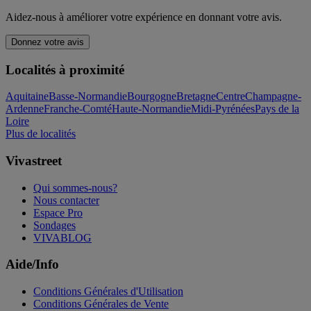
Aidez-nous à améliorer votre expérience en donnant votre avis.
Donnez votre avis
Localités à proximité
Aquitaine
Basse-Normandie
Bourgogne
Bretagne
Centre
Champagne-
Ardenne
Franche-Comté
Haute-Normandie
Midi-Pyrénées
Pays de la
Loire
Plus de localités
Vivastreet
Qui sommes-nous?
Nous contacter
Espace Pro
Sondages
VIVABLOG
Aide/Info
Conditions Générales d'Utilisation
Conditions Générales de Vente