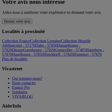
Votre avis nous intéresse
Aidez-nous à améliorer votre expérience en donnant votre avis.
Donnez votre avis
Localités à proximité
Collection France
Collection Lorraine
Collection Moselle
Attilloncourt - 57170
Dabo - 57850
Dannelbourg -
57820
Dieuze
Garrebourg - 57820
Guntzviller - 57405
Harreberg -
57870
Haselbourg - 57850
Henridorff - 57820
Hommert - 57870
Plus de localités
Vivastreet
Qui sommes-nous?
Nous contacter
Espace Pro
Sondages
VIVABLOG
Aide/Info