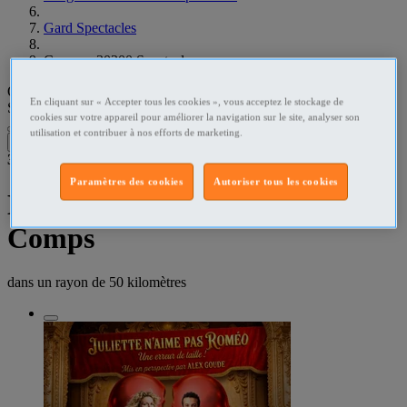
Gard Spectacles
Comps - 30300 Spectacles
Que recherchez-vous ?
En cliquant sur « Accepter tous les cookies », vous acceptez le stockage de
Spectacles
•
Comps - 30300
cookies sur votre appareil pour améliorer la navigation sur le site, analyser son
utilisation et contribuer à nos efforts de marketing.
Filtres
3
résultats dans
Paramètres des cookies
Autoriser tous les cookies
Billets spectacles [(de )] -
Comps
dans un rayon de
50 kilomètres