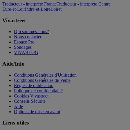
Traducteur - interprète France
Traducteur - interprète Centre
Eure-et-Loir
Indre-et-Loire
Loiret
Vivastreet
Qui sommes-nous?
Nous contacter
Espace Pro
Sondages
VIVABLOG
Aide/Info
Conditions Générales d'Utilisation
Conditions Générales de Vente
Règles de publication
Politique de confidentialité
Cookies Vivastreet
Conseils Sécurité
Aide
Options de mise en avant
Liens utiles