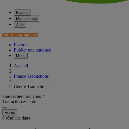
Favoris
Mon compte
Aide
Publier une annonce
Favoris
Publier une annonce
Menu
Accueil
France Traductions
Centre Traductions
Que recherchez-vous ?
Traductions
•
Centre
Filtres
0 résultats dans