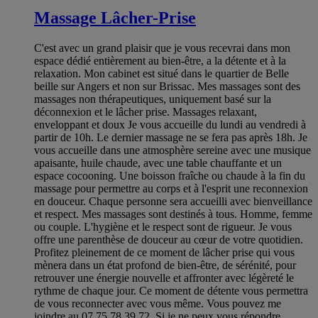
Massage Lâcher-Prise
C'est avec un grand plaisir que je vous recevrai dans mon
espace dédié entièrement au bien-être, a la détente et à la
relaxation. Mon cabinet est situé dans le quartier de Belle
beille sur Angers et non sur Brissac. Mes massages sont des
massages non thérapeutiques, uniquement basé sur la
déconnexion et le lâcher prise. Massages relaxant,
enveloppant et doux Je vous accueille du lundi au vendredi à
partir de 10h. Le dernier massage ne se fera pas après 18h. Je
vous accueille dans une atmosphère sereine avec une musique
apaisante, huile chaude, avec une table chauffante et un
espace cocooning. Une boisson fraîche ou chaude à la fin du
massage pour permettre au corps et à l'esprit une reconnexion
en douceur. Chaque personne sera accueilli avec bienveillance
et respect. Mes massages sont destinés à tous. Homme, femme
ou couple. L'hygiène et le respect sont de rigueur. Je vous
offre une parenthèse de douceur au cœur de votre quotidien.
Profitez pleinement de ce moment de lâcher prise qui vous
mènera dans un état profond de bien-être, de sérénité, pour
retrouver une énergie nouvelle et affronter avec légèreté le
rythme de chaque jour. Ce moment de détente vous permettra
de vous reconnecter avec vous même. Vous pouvez me
joindre au 07 75 78 39 72. Si je ne peux vous répondre,