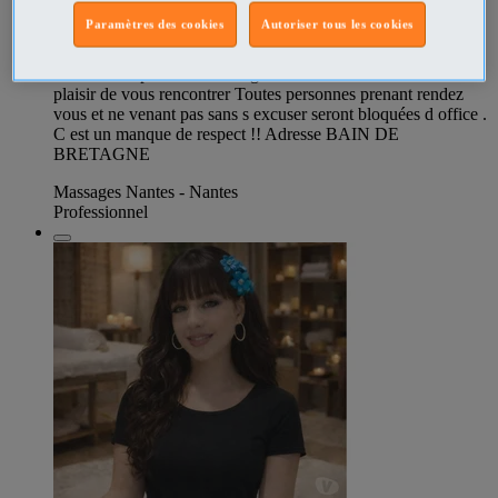
disposition la douche qui est vivement conseillée avant le soin
Paramètres des cookies
Autoriser tous les cookies
. Vous pouvez me contacter au 06 16 18 46 40 de 9 H à 19 H
Ouvert du lundi au samedi . FERME LE DIMANCHE .
Merci de respecter ces consignes . Tarif :80 euros l heure Au
plaisir de vous rencontrer Toutes personnes prenant rendez
vous et ne venant pas sans s excuser seront bloquées d office .
C est un manque de respect !! Adresse BAIN DE
BRETAGNE
Massages Nantes - Nantes
Professionnel