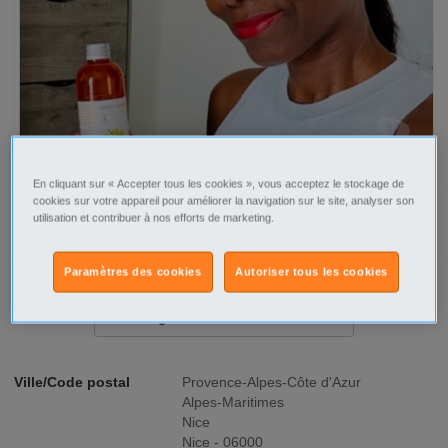
En cliquant sur « Accepter tous les cookies », vous acceptez le stockage de
cookies sur votre appareil pour améliorer la navigation sur le site, analyser son
utilisation et contribuer à nos efforts de marketing.
Tel
Sms
Paramètres des cookies
Autoriser tous les cookies
Signaler cette annonce
Ville/Code postal
Provence-Alpes-Côte d'Azur
Alpes-Maritimes
Nice
Nice - 06000