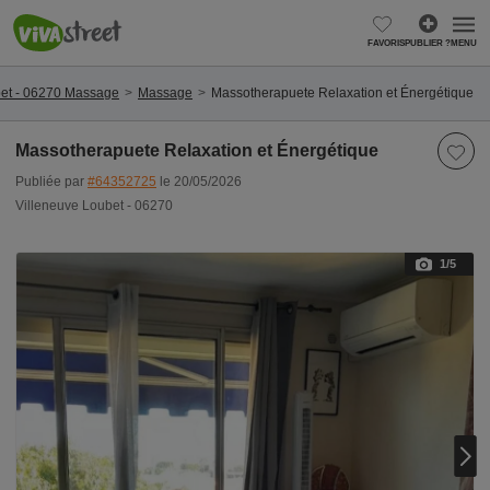
FAVORIS
PUBLIER ?
MENU
bet - 06270 Massage
Massage
Massotherapuete Relaxation et Énergétique
Massotherapuete Relaxation et Énergétique
Publiée par
#64352725
le 20/05/2026
Villeneuve Loubet - 06270
1
/5