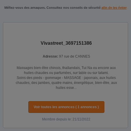
Méfiez-vous des arnaques. Consultez nos conseils de sécurité
afin de les éviter
Vivastreet_3697151386
Adresse:
97 rue de CANNES
Massages bien-être chinois, thaïlandais, Tui Na ou encore aux
huiles chaudes ou parfumées, sur table ou sur tatami.
Soins des pieds - gommage - MASSAGE : japonais, aux huiles
chaudes, des jambes, quatre mains, énergétique, bien-être, aux
huiles esse...
Voir toutes les annonces ( 1 annonces )
Membre depuis le: 21/11/2022