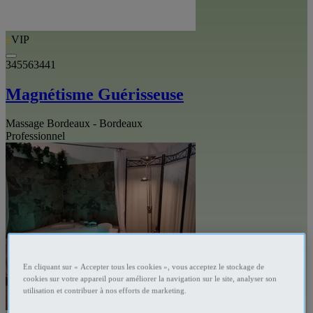
VIP
345563441
Magnétisme Guérisseuse
Massage Bordeaux - Bordeaux
Professionnel
En cliquant sur « Accepter tous les cookies », vous acceptez le stockage de
cookies sur votre appareil pour améliorer la navigation sur le site, analyser son
utilisation et contribuer à nos efforts de marketing.