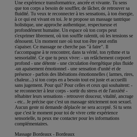
Une expérience transformatrice, ancrée et vivante. Tu sens
que ton corps a besoin de souffler, de lâcher, de retrouver sa
fluidité. Tu veux te reconnecter à tes sensations, à ton énergie,
à ce qui est vivant en toi. Je te propose un massage tantrique
holistique, une approche authentique, respectueuse et
profondément humaine. Un espace où ton corps peut
s'exprimer librement, où ton souffle ralentit, où les tensions se
dénouent. Un moment rare où tout ton être peut enfin
s'apaiser. Ce massage ne cherche pas "à faire". Il
t'accompagne à te rencontrer, dans ta vérité, ton rythme et ta
sensorialité. Ce que tu peux vivre: - un relâchement corporel
profond - une détente - une circulation énergétique plus fluide
-un apaisement émotionnel - une sensation d'unité et de
présence - parfois des libérations émotionnelles ( larmes, rires,
chaleur...) si ton corps en a besoin tout est juste et accueilli
sans jugement. Pour qui? Pour celles et ceux qui souhaitent: -
se reconnecter à leur corps - sortir du stress et de l'anxiété -
réhabiter leurs sensations - retrouver douceur, vitalité, ancrage
- etc.. Je précise que c'est un massage strictement non sexuel.
Aucun geste ni demande déplacée ne sera accepté. Si tu sens
que c'est le moment pour toi de vivre cette expérience
sensorielle, tu peux me contacter pour les informations
complémentaires.
Massage Bordeaux - Bordeaux