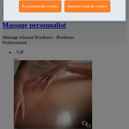
VIP
Paramètres des cookies
Autoriser tous les cookies
343854704
Massage personnalisé
Massage relaxant Bordeaux - Bordeaux
Professionnel
VIP