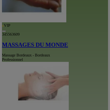
VIP
345563609
MASSAGES DU MONDE
Massage Bordeaux - Bordeaux
Professionnel